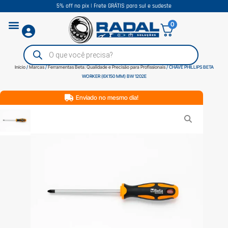
5% off no pix | Frete GRÁTIS para sul e sudeste
0
Início
/
Marcas
/
Ferramentas Beta: Qualidade e Precisão para Profissionais
/ CHAVE PHILLIPS BETA
WORKER (6X150 MM) BW 1202E
Enviado no mesmo dia!