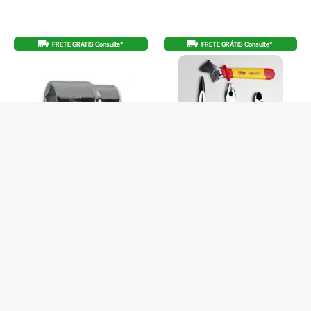
FRETE GRÁTIS Consulte*
FRETE GRÁTIS Consulte*
SOQUETE SEXTAVADO 3/4 (32) BW
KIT BÁSICO ALICATES ISOLADOS CHAVE
928A
AJUSTAVEL VDE BW
De
R$
42,00
De
R$
619,00
R$
39,90
no Pix
R$
588,05
no Pix
R$
42,00
R$
51,58
Em até 1x de
Em até 12x de
3 em stock
4 em stock
COMPRAR
COMPRAR
Produto com entrega
Produto com entrega