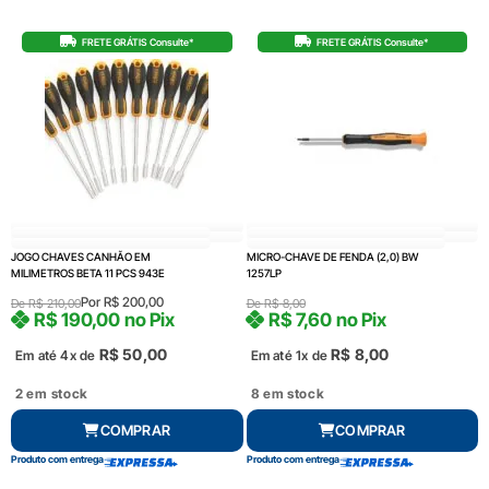
FRETE GRÁTIS Consulte*
FRETE GRÁTIS Consulte*
JOGO CHAVES CANHÃO EM
MICRO-CHAVE DE FENDA (2,0) BW
MILIMETROS BETA 11 PCS 943E
1257LP
Por
R$
200,00
De
R$
210,00
De
R$
8,00
R$
190,00
no Pix
R$
7,60
no Pix
R$
50,00
R$
8,00
Em até 4x de
Em até 1x de
2 em stock
8 em stock
COMPRAR
COMPRAR
Produto com entrega
Produto com entrega