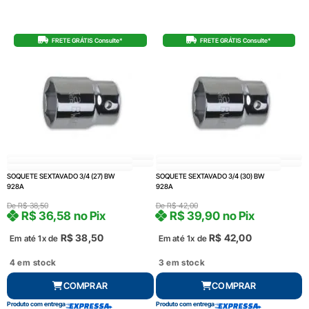
FRETE GRÁTIS Consulte*
FRETE GRÁTIS Consulte*
SOQUETE SEXTAVADO 3/4 (27) BW
SOQUETE SEXTAVADO 3/4 (30) BW
928A
928A
De
R$
38,50
De
R$
42,00
R$
36,58
no Pix
R$
39,90
no Pix
R$
38,50
R$
42,00
Em até 1x de
Em até 1x de
4 em stock
3 em stock
COMPRAR
COMPRAR
Produto com entrega
Produto com entrega