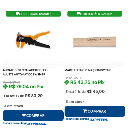
FRETE GRÁTIS Consulte*
FRETE GRÁTIS Consulte*
ALICATE DESENCAPADOR DE FIOS
MARTELO TIPO PENA (300) BW 1370
AJUSTE AUTOMATICO BW 1149F
De
R$
45,00
R$
42,75
no Pix
De
R$
83,20
R$
79,04
no Pix
R$
45,00
Em até 1x de
R$
83,20
Em até 1x de
5 em stock
3 em stock
COMPRAR
COMPRAR
Produto com entrega
Produto com entrega