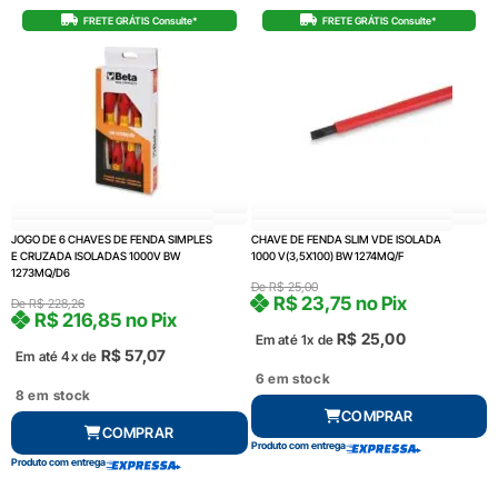
FRETE GRÁTIS Consulte*
FRETE GRÁTIS Consulte*
JOGO DE 6 CHAVES DE FENDA SIMPLES
CHAVE DE FENDA SLIM VDE ISOLADA
E CRUZADA ISOLADAS 1000V BW
1000 V(3,5X100) BW 1274MQ/F
1273MQ/D6
De
R$
25,00
R$
23,75
no Pix
De
R$
228,26
R$
216,85
no Pix
R$
25,00
Em até 1x de
R$
57,07
Em até 4x de
6 em stock
8 em stock
COMPRAR
COMPRAR
Produto com entrega
Produto com entrega