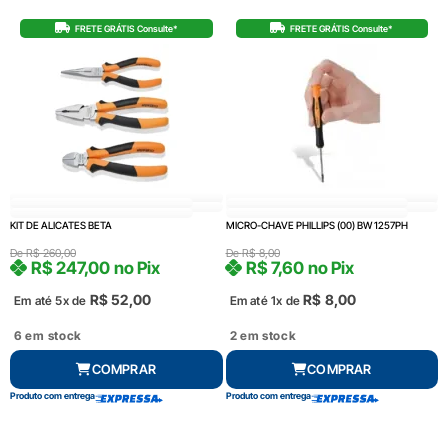
FRETE GRÁTIS Consulte*
FRETE GRÁTIS Consulte*
KIT DE ALICATES BETA
MICRO-CHAVE PHILLIPS (00) BW 1257PH
De
R$
260,00
De
R$
8,00
R$
247,00
no Pix
R$
7,60
no Pix
R$
52,00
R$
8,00
Em até 5x de
Em até 1x de
6 em stock
2 em stock
COMPRAR
COMPRAR
Produto com entrega
Produto com entrega