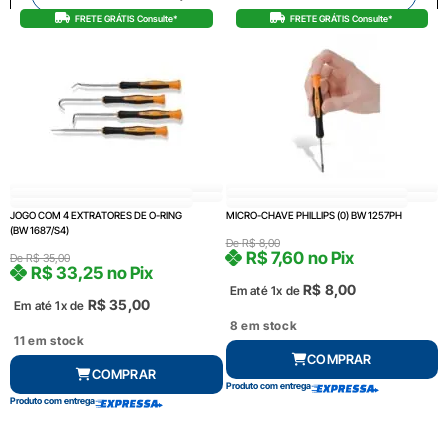
FRETE GRÁTIS Consulte*
FRETE GRÁTIS Consulte*
JOGO COM 4 EXTRATORES DE O-RING
MICRO-CHAVE PHILLIPS (0) BW 1257PH
(BW 1687/S4)
De
R$
8,00
R$
7,60
no Pix
De
R$
35,00
R$
33,25
no Pix
R$
8,00
Em até 1x de
R$
35,00
Em até 1x de
8 em stock
11 em stock
COMPRAR
COMPRAR
Produto com entrega
Produto com entrega