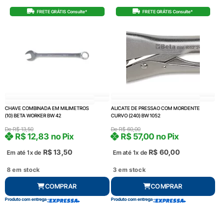
FRETE GRÁTIS Consulte*
FRETE GRÁTIS Consulte*
CHAVE COMBINADA EM MILIMETROS
ALICATE DE PRESSAO COM MORDENTE
(10) BETA WORKER BW 42
CURVO (240) BW 1052
De
R$
13,50
De
R$
60,00
R$
12,83
no Pix
R$
57,00
no Pix
R$
13,50
R$
60,00
Em até 1x de
Em até 1x de
8 em stock
3 em stock
COMPRAR
COMPRAR
Produto com entrega
Produto com entrega