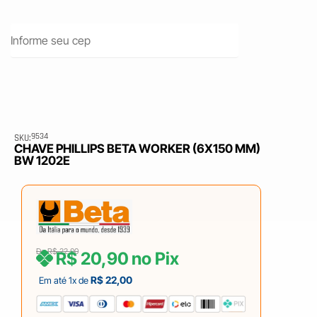
9534
SKU:
CHAVE PHILLIPS BETA WORKER (6X150 MM)
BW 1202E
De
R$
22,00
R$
20,90
no Pix
R$
22,00
Em até 1x de