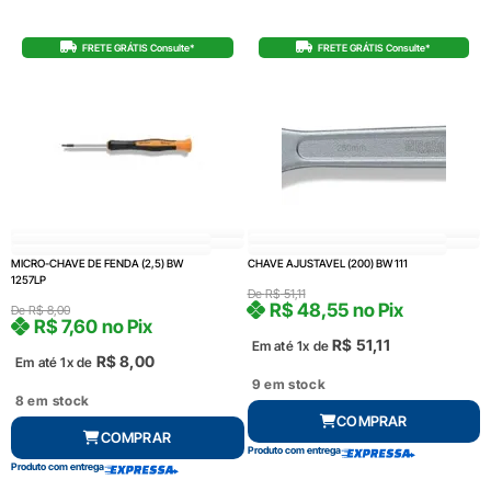
FRETE GRÁTIS Consulte*
FRETE GRÁTIS Consulte*
MICRO-CHAVE DE FENDA (2,5) BW
CHAVE AJUSTAVEL (200) BW 111
1257LP
De
R$
51,11
R$
48,55
no Pix
De
R$
8,00
R$
7,60
no Pix
R$
51,11
Em até 1x de
R$
8,00
Em até 1x de
9 em stock
8 em stock
COMPRAR
COMPRAR
Produto com entrega
Produto com entrega