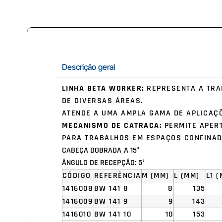
Descrição geral
LINHA BETA WORKER:
REPRESENTA A TRAD
DE DIVERSAS ÁREAS.
ATENDE A UMA AMPLA GAMA DE APLICAÇÕ
MECANISMO DE CATRACA:
PERMITE APERT
PARA TRABALHOS EM ESPAÇOS CONFINAD
CABEÇA DOBRADA A 15°
ÂNGULO DE RECEPÇÃO: 5°
CÓDIGO
REFERÊNCIA
M (MM)
L (MM)
L1 
1416008
BW 141 8
8
135
1416009
BW 141 9
9
143
1416010
BW 141 10
10
153