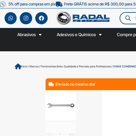
5% off para compras em pix
Frete GRÁTIS acima de R$ 300,00 para S
Abrasivos
Adesivos e Quimicos
Compre p
Início
/
Marcas
/
Ferramentas Beta: Qualidade e Precisão para Profissionais
/ CHAVE COMBINAD
Enviado no mesmo dia!