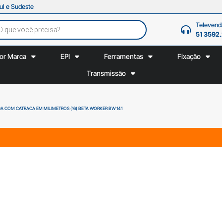
ul e Sudeste
Televend
51 3592
or Marca
EPI
Ferramentas
Fixação
Transmissão
A COM CATRACA EM MILIMETROS (16) BETA WORKER BW 141