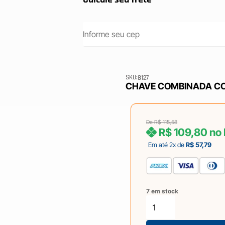
SKU:
8127
CHAVE COMBINADA COM
De
R$
115,58
R$
109,80
no 
Em até 2x de
R$
57,79
7 em stock