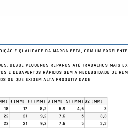
IÇÃO E QUALIDADE DA MARCA BETA, COM UM EXCELENTE
ES, DESDE PEQUENOS REPAROS ATÉ TRABALHOS MAIS EX
OS E DESAPERTOS RÁPIDOS SEM A NECESSIDADE DE REM
OS OU QUE EXIGEM ALTA PRODUTIVIDADE
(MM)
H (MM)
H1 (MM)
S (MM)
S1 (MM)
S2 (MM)
18
17
8,2
6,9
4,6
3
22
21
9,2
7,6
5
3,3
22
21
9,2
7,6
5
3,3