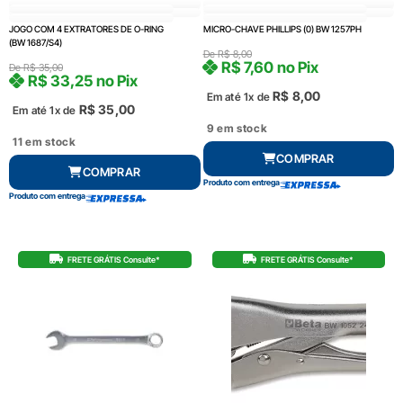
JOGO COM 4 EXTRATORES DE O-RING
MICRO-CHAVE PHILLIPS (0) BW 1257PH
(BW 1687/S4)
De
R$
8,00
R$
7,60
no Pix
De
R$
35,00
R$
33,25
no Pix
R$
8,00
Em até 1x de
R$
35,00
Em até 1x de
9 em stock
11 em stock
COMPRAR
COMPRAR
Produto com entrega
Produto com entrega
FRETE GRÁTIS Consulte*
FRETE GRÁTIS Consulte*