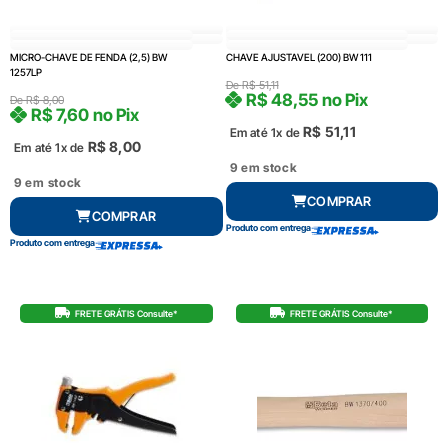
MICRO-CHAVE DE FENDA (2,5) BW
CHAVE AJUSTAVEL (200) BW 111
1257LP
De
R$
51,11
R$
48,55
no Pix
De
R$
8,00
R$
7,60
no Pix
R$
51,11
Em até 1x de
R$
8,00
Em até 1x de
9 em stock
9 em stock
COMPRAR
COMPRAR
Produto com entrega
Produto com entrega
FRETE GRÁTIS Consulte*
FRETE GRÁTIS Consulte*