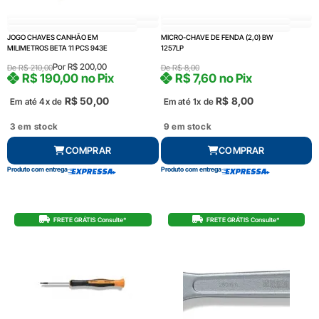
JOGO CHAVES CANHÃO EM
MICRO-CHAVE DE FENDA (2,0) BW
MILIMETROS BETA 11 PCS 943E
1257LP
Por
R$
200,00
De
R$
210,00
De
R$
8,00
R$
190,00
no Pix
R$
7,60
no Pix
R$
50,00
R$
8,00
Em até 4x de
Em até 1x de
3 em stock
9 em stock
COMPRAR
COMPRAR
Produto com entrega
Produto com entrega
FRETE GRÁTIS Consulte*
FRETE GRÁTIS Consulte*