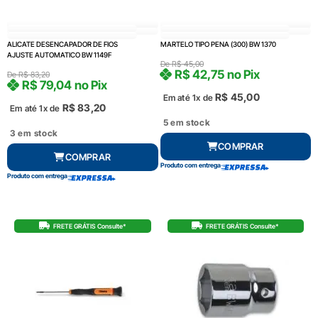
ALICATE DESENCAPADOR DE FIOS
MARTELO TIPO PENA (300) BW 1370
AJUSTE AUTOMATICO BW 1149F
De
R$
45,00
R$
42,75
no Pix
De
R$
83,20
R$
79,04
no Pix
R$
45,00
Em até 1x de
R$
83,20
Em até 1x de
5 em stock
3 em stock
COMPRAR
COMPRAR
Produto com entrega
Produto com entrega
FRETE GRÁTIS Consulte*
FRETE GRÁTIS Consulte*