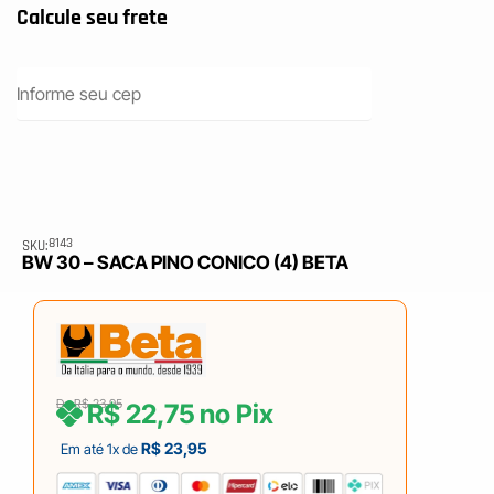
8143
SKU:
BW 30 – SACA PINO CONICO (4) BETA
De
R$
23,95
R$
22,75
no Pix
R$
23,95
Em até 1x de