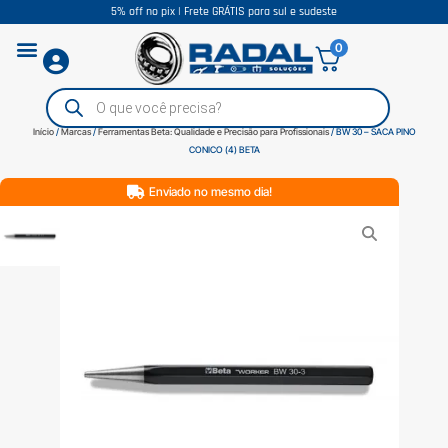
5% off no pix | Frete GRÁTIS para sul e sudeste
0
Início
/
Marcas
/
Ferramentas Beta: Qualidade e Precisão para Profissionais
/ BW 30 – SACA PINO
CONICO (4) BETA
Enviado no mesmo dia!