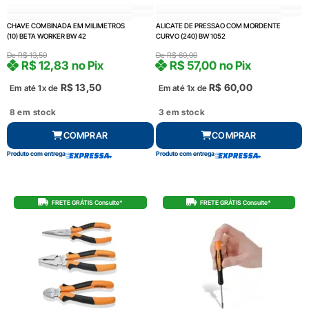
CHAVE COMBINADA EM MILIMETROS
ALICATE DE PRESSAO COM MORDENTE
(10) BETA WORKER BW 42
CURVO (240) BW 1052
De
R$
13,50
De
R$
60,00
R$
12,83
no Pix
R$
57,00
no Pix
R$
13,50
R$
60,00
Em até 1x de
Em até 1x de
8 em stock
3 em stock
COMPRAR
COMPRAR
Produto com entrega
Produto com entrega
FRETE GRÁTIS Consulte*
FRETE GRÁTIS Consulte*