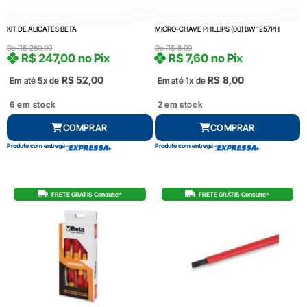
KIT DE ALICATES BETA
MICRO-CHAVE PHILLIPS (00) BW 1257PH
De
R$
260,00
De
R$
8,00
R$
247,00
no Pix
R$
7,60
no Pix
R$
52,00
R$
8,00
Em até 5x de
Em até 1x de
6 em stock
2 em stock
COMPRAR
COMPRAR
Produto com entrega
Produto com entrega
FRETE GRÁTIS Consulte*
FRETE GRÁTIS Consulte*