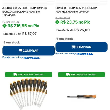
JOGO DE 6 CHAVES DE FENDA SIMPLES
CHAVE DE FENDA SLIM VDE ISOLADA
E CRUZADA ISOLADAS 1000V BW
1000 V(3,5X100) BW 1274MQ/F
1273MQ/D6
De
R$
25,00
R$
23,75
no Pix
De
R$
228,26
R$
216,85
no Pix
R$
25,00
Em até 1x de
R$
57,07
Em até 4x de
6 em stock
8 em stock
COMPRAR
COMPRAR
Produto com entrega
Produto com entrega
FRETE GRÁTIS Consulte*
FRETE GRÁTIS Consulte*