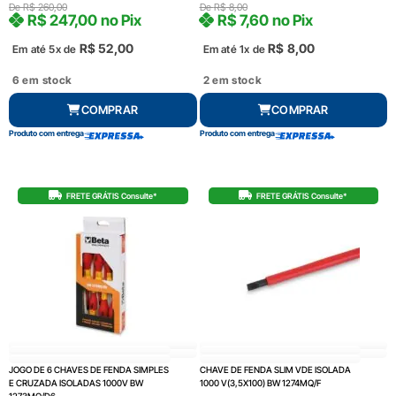
De
R$
260,00
De
R$
8,00
R$
247,00
no Pix
R$
7,60
no Pix
R$
52,00
R$
8,00
Em até 5x de
Em até 1x de
6 em stock
2 em stock
COMPRAR
COMPRAR
Produto com entrega
Produto com entrega
FRETE GRÁTIS Consulte*
FRETE GRÁTIS Consulte*
JOGO DE 6 CHAVES DE FENDA SIMPLES
CHAVE DE FENDA SLIM VDE ISOLADA
E CRUZADA ISOLADAS 1000V BW
1000 V(3,5X100) BW 1274MQ/F
1273MQ/D6