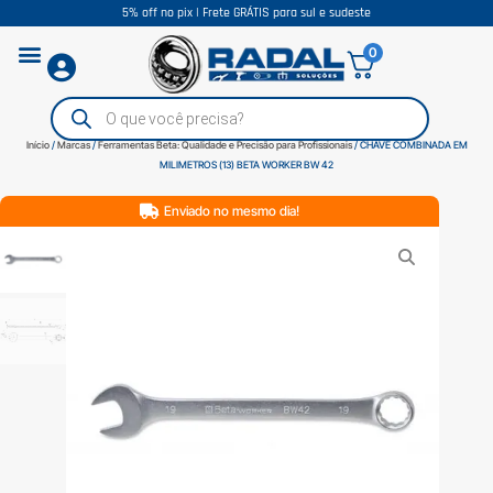
5% off no pix | Frete GRÁTIS para sul e sudeste
0
Início
/
Marcas
/
Ferramentas Beta: Qualidade e Precisão para Profissionais
/ CHAVE COMBINADA EM
MILIMETROS (13) BETA WORKER BW 42
Enviado no mesmo dia!