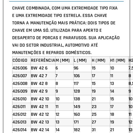
CHAVE COMBINADA, COM UMA EXTREMIDADE TIPO FIXA
E UMA EXTREMIDADE TIPO ESTRELA. ESSA CHAVE
TORNA A MANUTENÇÃO MAIS PRÁTICA: DOIS TIPOS DE
CHAVE EM UMA SÓ. UTILIZADA PARA APERTO E
DESAPERTO DE PORCAS E PARAFUSOS. SUA APLICAÇÃO
VAI DO SETOR INDUSTRIAL, AUTOMOTIVO ATÉ
MANUTENÇÕES E REPAROS DOMÉSTICOS.
CÓDIGO
REFERÊNCIA
M (MM)
L (MM)
H (MM)
H1 (MM)
H
426006
BW 42 6
6
96
15
10
7,
426007
BW 42 7
7
106
17
11
8
426008
BW 42 8
8
117
15
13
8,
426009
BW 42 9
9
128
19
14
9
426010
BW 42 10
10
138
21
15
10
426011
BW 42 11
11
149
23
17
10
426012
BW 42 12
12
160
25
18
11
426013
BW 42 13
13
171
27
19
12
426014
BW 42 14
14
182
31
21
13