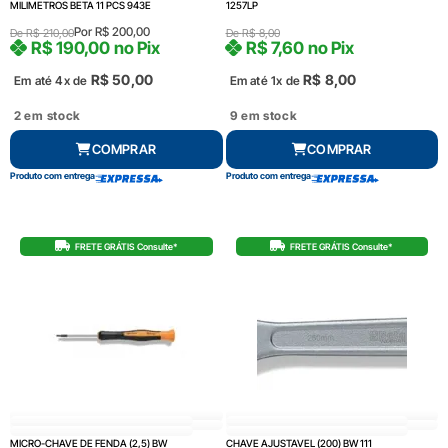
MILIMETROS BETA 11 PCS 943E
1257LP
Por
R$
200,00
De
R$
210,00
De
R$
8,00
R$
190,00
no Pix
R$
7,60
no Pix
R$
50,00
R$
8,00
Em até 4x de
Em até 1x de
2 em stock
9 em stock
COMPRAR
COMPRAR
Produto com entrega
Produto com entrega
FRETE GRÁTIS Consulte*
FRETE GRÁTIS Consulte*
MICRO-CHAVE DE FENDA (2,5) BW
CHAVE AJUSTAVEL (200) BW 111