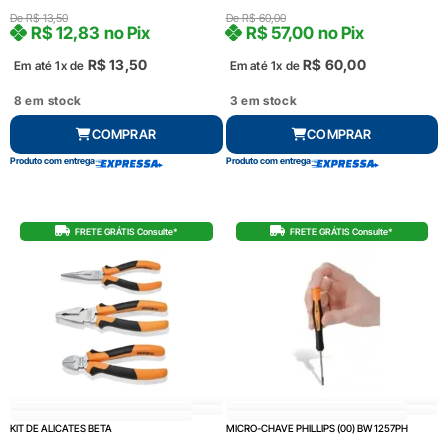
De
R$
13,50
De
R$
60,00
R$
12,83
no Pix
R$
57,00
no Pix
R$
13,50
R$
60,00
Em até 1x de
Em até 1x de
8 em stock
3 em stock
COMPRAR
COMPRAR
Produto com entrega
Produto com entrega
FRETE GRÁTIS Consulte*
FRETE GRÁTIS Consulte*
KIT DE ALICATES BETA
MICRO-CHAVE PHILLIPS (00) BW 1257PH