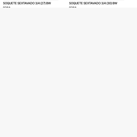
SOQUETE SEXTAVADO 3/4 (27) BW
SOQUETE SEXTAVADO 3/4 (30) BW
928A
928A
De
R$
38,50
De
R$
42,00
R$
36,58
no Pix
R$
39,90
no Pix
R$
38,50
R$
42,00
Em até 1x de
Em até 1x de
4 em stock
3 em stock
COMPRAR
COMPRAR
Produto com entrega
Produto com entrega
FRETE GRÁTIS Consulte*
FRETE GRÁTIS Consulte*