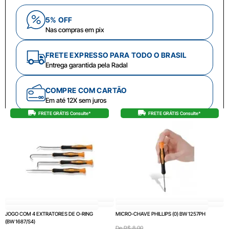
5% OFF
Nas compras em pix
FRETE EXPRESSO PARA TODO O BRASIL
Entrega garantida pela Radal
COMPRE COM CARTÃO
Em até 12X sem juros
FRETE GRÁTIS Consulte*
FRETE GRÁTIS Consulte*
JOGO COM 4 EXTRATORES DE O-RING
MICRO-CHAVE PHILLIPS (0) BW 1257PH
(BW 1687/S4)
De
R$
8,00