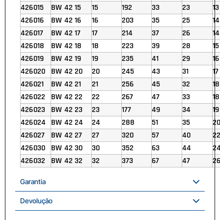
426015
BW 42 15
15
192
33
23
13
426016
BW 42 16
16
203
35
25
14
426017
BW 42 17
17
214
37
26
14
426018
BW 42 18
18
223
39
28
15
426019
BW 42 19
19
235
41
29
16
426020
BW 42 20
20
245
43
31
17
426021
BW 42 21
21
256
45
32
18
426022
BW 42 22
22
267
47
33
18
426023
BW 42 23
23
177
49
34
19
426024
BW 42 24
24
288
51
35
2
426027
BW 42 27
27
320
57
40
2
426030
BW 42 30
30
352
63
44
2
426032
BW 42 32
32
373
67
47
2
Garantia
Devolução