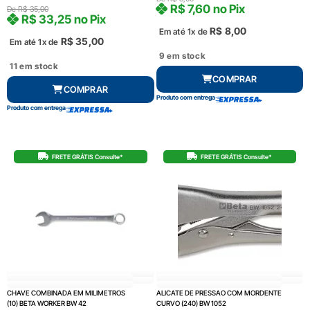
R$
7,60
no Pix
De
R$
35,00
R$
33,25
no Pix
R$
8,00
Em até 1x de
R$
35,00
Em até 1x de
9 em stock
11 em stock
COMPRAR
COMPRAR
Produto com entrega
Produto com entrega
FRETE GRÁTIS Consulte*
FRETE GRÁTIS Consulte*
CHAVE COMBINADA EM MILIMETROS
ALICATE DE PRESSAO COM MORDENTE
(10) BETA WORKER BW 42
CURVO (240) BW 1052