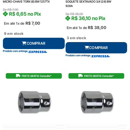
MICRO-CHAVE TORX (8) BW 1257TX
SOQUETE SEXTAVADO 3/4 (24) BW
928A
De
R$
7,00
R$
6,65
no Pix
De
R$
38,00
R$
36,10
no Pix
R$
7,00
Em até 1x de
R$
38,00
Em até 1x de
9 em stock
3 em stock
COMPRAR
COMPRAR
Produto com entrega
Produto com entrega
FRETE GRÁTIS Consulte*
FRETE GRÁTIS Consulte*