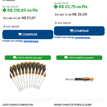
De
R$
25,00
R$
23,75
no Pix
De
R$
228,26
R$
216,85
no Pix
R$
25,00
Em até 1x de
R$
57,07
Em até 4x de
6 em stock
8 em stock
COMPRAR
COMPRAR
Produto com entrega
Produto com entrega
FRETE GRÁTIS Consulte*
FRETE GRÁTIS Consulte*
JOGO CHAVES CANHÃO EM
MICRO-CHAVE DE FENDA (2,0) BW