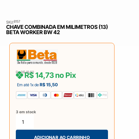
8157
SKU:
CHAVE COMBINADA EM MILIMETROS (13)
BETA WORKER BW 42
De
R$
15,50
R$
14,73
no Pix
R$
15,50
Em até 1x de
3 em stock
ADICIONAR AO CARRINHO