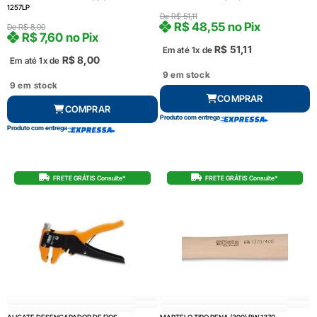
1257LP
De
R$
51,11
R$
48,55
no Pix
De
R$
8,00
R$
7,60
no Pix
R$
51,11
Em até 1x de
R$
8,00
Em até 1x de
9 em stock
9 em stock
COMPRAR
COMPRAR
Produto com entrega
Produto com entrega
FRETE GRÁTIS Consulte*
FRETE GRÁTIS Consulte*
ALICATE DESENCAPADOR DE FIOS
MARTELO TIPO PENA (300) BW 1370