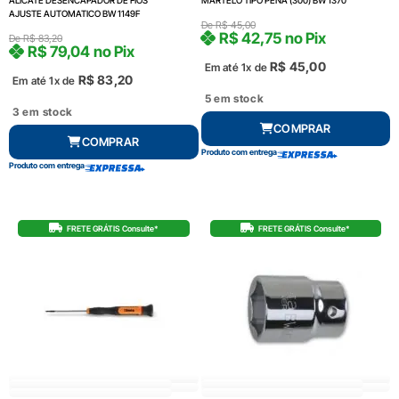
AJUSTE AUTOMATICO BW 1149F
De
R$
45,00
R$
42,75
no Pix
De
R$
83,20
R$
79,04
no Pix
R$
45,00
Em até 1x de
R$
83,20
Em até 1x de
5 em stock
3 em stock
COMPRAR
COMPRAR
Produto com entrega
Produto com entrega
FRETE GRÁTIS Consulte*
FRETE GRÁTIS Consulte*