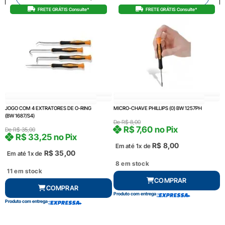
FRETE GRÁTIS Consulte*
FRETE GRÁTIS Consulte*
JOGO COM 4 EXTRATORES DE O-RING
MICRO-CHAVE PHILLIPS (0) BW 1257PH
(BW 1687/S4)
De
R$
8,00
R$
7,60
no Pix
De
R$
35,00
R$
33,25
no Pix
R$
8,00
Em até 1x de
R$
35,00
Em até 1x de
8 em stock
11 em stock
COMPRAR
COMPRAR
Produto com entrega
Produto com entrega