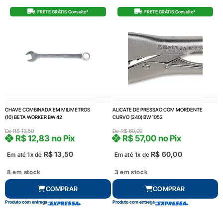
FRETE GRÁTIS Consulte*
FRETE GRÁTIS Consulte*
CHAVE COMBINADA EM MILIMETROS
ALICATE DE PRESSAO COM MORDENTE
(10) BETA WORKER BW 42
CURVO (240) BW 1052
De
R$
13,50
De
R$
60,00
R$
12,83
no Pix
R$
57,00
no Pix
R$
13,50
R$
60,00
Em até 1x de
Em até 1x de
8 em stock
3 em stock
COMPRAR
COMPRAR
Produto com entrega
Produto com entrega