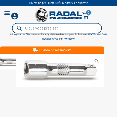
5% off no pix | Frete GRÁTIS para sul e sudeste
0
Início
/
Marcas
/
Ferramentas Beta: Qualidade e Precisão para Profissionais
/ EXTENSAO COM
ENCAIXE DE 1/4 (50) BW 900/20
Enviado no mesmo dia!