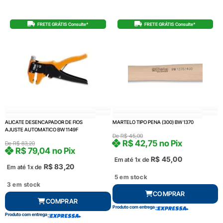
FRETE GRÁTIS Consulte*
FRETE GRÁTIS Consulte*
ALICATE DESENCAPADOR DE FIOS
MARTELO TIPO PENA (300) BW 1370
AJUSTE AUTOMATICO BW 1149F
De
R$
45,00
R$
42,75
no Pix
De
R$
83,20
R$
79,04
no Pix
R$
45,00
Em até 1x de
R$
83,20
Em até 1x de
5 em stock
3 em stock
COMPRAR
COMPRAR
Produto com entrega
Produto com entrega