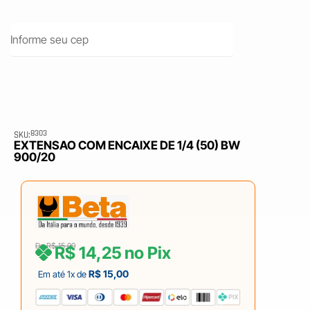
8303
SKU:
EXTENSAO COM ENCAIXE DE 1/4 (50) BW
900/20
De
R$
15,00
R$
14,25
no Pix
R$
15,00
Em até 1x de