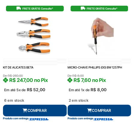
FRETE GRÁTIS Consulte*
FRETE GRÁTIS Consulte*
KIT DE ALICATES BETA
MICRO-CHAVE PHILLIPS (00) BW 1257PH
De
R$
260,00
De
R$
8,00
R$
247,00
no Pix
R$
7,60
no Pix
R$
52,00
R$
8,00
Em até 5x de
Em até 1x de
6 em stock
2 em stock
COMPRAR
COMPRAR
Produto com entrega
Produto com entrega