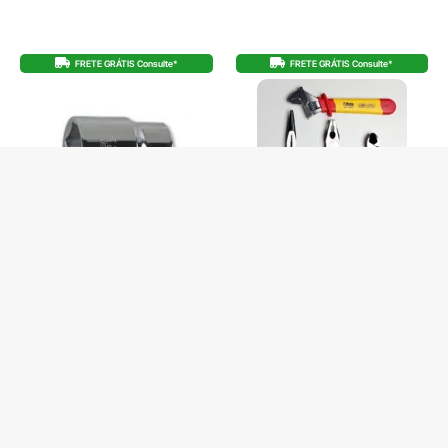
FRETE GRÁTIS Consulte*
FRETE GRÁTIS Consulte*
SOQUETE SEXTAVADO 3/4 (32) BW
KIT BÁSICO ALICATES ISOLADOS CHAVE
928A
AJUSTAVEL VDE BW
De
R$
42,00
De
R$
619,00
R$
39,90
no Pix
R$
588,05
no Pix
R$
42,00
R$
51,58
Em até 1x de
Em até 12x de
3 em stock
4 em stock
COMPRAR
COMPRAR
Produto com entrega
Produto com entrega