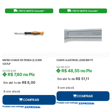
FRETE GRÁTIS Consulte*
FRETE GRÁTIS Consulte*
MICRO-CHAVE DE FENDA (2,5) BW
CHAVE AJUSTAVEL (200) BW 111
1257LP
De
R$
51,11
R$
48,55
no Pix
De
R$
8,00
R$
7,60
no Pix
R$
51,11
Em até 1x de
R$
8,00
Em até 1x de
9 em stock
8 em stock
COMPRAR
COMPRAR
Produto com entrega
Produto com entrega