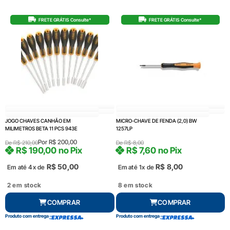
FRETE GRÁTIS Consulte*
FRETE GRÁTIS Consulte*
JOGO CHAVES CANHÃO EM
MICRO-CHAVE DE FENDA (2,0) BW
MILIMETROS BETA 11 PCS 943E
1257LP
Por
R$
200,00
De
R$
210,00
De
R$
8,00
R$
190,00
no Pix
R$
7,60
no Pix
R$
50,00
R$
8,00
Em até 4x de
Em até 1x de
2 em stock
8 em stock
COMPRAR
COMPRAR
Produto com entrega
Produto com entrega