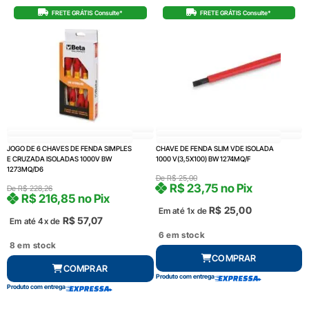
FRETE GRÁTIS Consulte*
FRETE GRÁTIS Consulte*
JOGO DE 6 CHAVES DE FENDA SIMPLES
CHAVE DE FENDA SLIM VDE ISOLADA
E CRUZADA ISOLADAS 1000V BW
1000 V(3,5X100) BW 1274MQ/F
1273MQ/D6
De
R$
25,00
R$
23,75
no Pix
De
R$
228,26
R$
216,85
no Pix
R$
25,00
Em até 1x de
R$
57,07
Em até 4x de
6 em stock
8 em stock
COMPRAR
COMPRAR
Produto com entrega
Produto com entrega