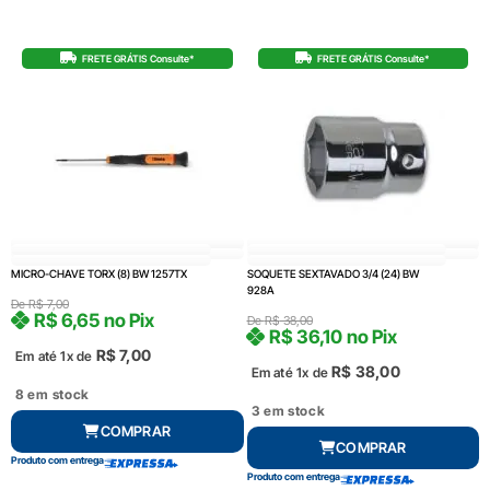
FRETE GRÁTIS Consulte*
FRETE GRÁTIS Consulte*
MICRO-CHAVE TORX (8) BW 1257TX
SOQUETE SEXTAVADO 3/4 (24) BW
928A
De
R$
7,00
R$
6,65
no Pix
De
R$
38,00
R$
36,10
no Pix
R$
7,00
Em até 1x de
R$
38,00
Em até 1x de
8 em stock
3 em stock
COMPRAR
COMPRAR
Produto com entrega
Produto com entrega