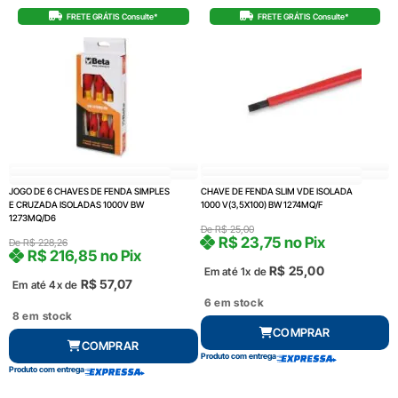
FRETE GRÁTIS Consulte*
FRETE GRÁTIS Consulte*
JOGO DE 6 CHAVES DE FENDA SIMPLES
CHAVE DE FENDA SLIM VDE ISOLADA
E CRUZADA ISOLADAS 1000V BW
1000 V(3,5X100) BW 1274MQ/F
1273MQ/D6
De
R$
25,00
R$
23,75
no Pix
De
R$
228,26
R$
216,85
no Pix
R$
25,00
Em até 1x de
R$
57,07
Em até 4x de
6 em stock
8 em stock
COMPRAR
COMPRAR
Produto com entrega
Produto com entrega