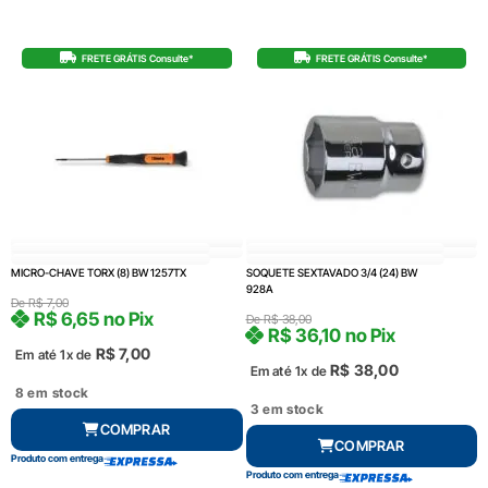
FRETE GRÁTIS Consulte*
FRETE GRÁTIS Consulte*
MICRO-CHAVE TORX (8) BW 1257TX
SOQUETE SEXTAVADO 3/4 (24) BW
928A
De
R$
7,00
R$
6,65
no Pix
De
R$
38,00
R$
36,10
no Pix
R$
7,00
Em até 1x de
R$
38,00
Em até 1x de
8 em stock
3 em stock
COMPRAR
COMPRAR
Produto com entrega
Produto com entrega