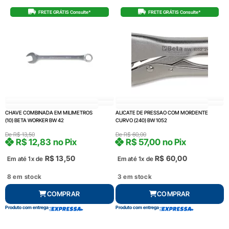
FRETE GRÁTIS Consulte*
FRETE GRÁTIS Consulte*
CHAVE COMBINADA EM MILIMETROS
ALICATE DE PRESSAO COM MORDENTE
(10) BETA WORKER BW 42
CURVO (240) BW 1052
De
R$
13,50
De
R$
60,00
R$
12,83
no Pix
R$
57,00
no Pix
R$
13,50
R$
60,00
Em até 1x de
Em até 1x de
8 em stock
3 em stock
COMPRAR
COMPRAR
Produto com entrega
Produto com entrega