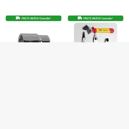
FRETE GRÁTIS Consulte*
FRETE GRÁTIS Consulte*
SOQUETE SEXTAVADO 3/4 (32) BW
KIT BÁSICO ALICATES ISOLADOS CHAVE
928A
AJUSTAVEL VDE BW
De
R$
42,00
De
R$
619,00
R$
39,90
no Pix
R$
588,05
no Pix
R$
42,00
R$
51,58
Em até 1x de
Em até 12x de
3 em stock
4 em stock
COMPRAR
COMPRAR
Produto com entrega
Produto com entrega