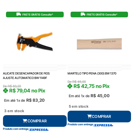
FRETE GRÁTIS Consulte*
FRETE GRÁTIS Consulte*
ALICATE DESENCAPADOR DE FIOS
MARTELO TIPO PENA (300) BW 1370
AJUSTE AUTOMATICO BW 1149F
De
R$
45,00
R$
42,75
no Pix
De
R$
83,20
R$
79,04
no Pix
R$
45,00
Em até 1x de
R$
83,20
Em até 1x de
5 em stock
3 em stock
COMPRAR
COMPRAR
Produto com entrega
Produto com entrega