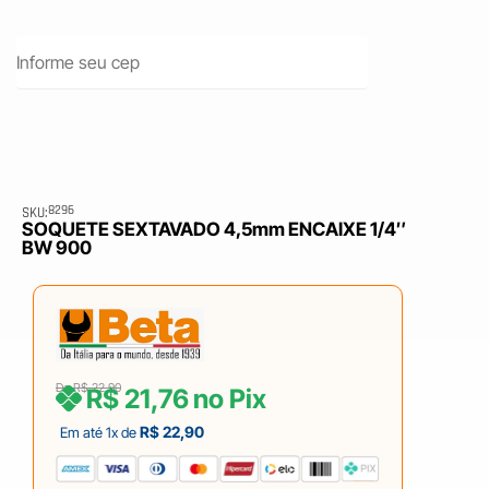
8296
SKU:
SOQUETE SEXTAVADO 4,5mm ENCAIXE 1/4″
BW 900
De
R$
22,90
R$
21,76
no Pix
R$
22,90
Em até 1x de