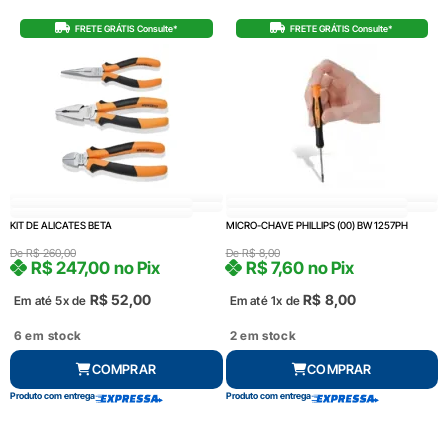
FRETE GRÁTIS Consulte*
FRETE GRÁTIS Consulte*
KIT DE ALICATES BETA
MICRO-CHAVE PHILLIPS (00) BW 1257PH
De
R$
260,00
De
R$
8,00
R$
247,00
no Pix
R$
7,60
no Pix
R$
52,00
R$
8,00
Em até 5x de
Em até 1x de
6 em stock
2 em stock
COMPRAR
COMPRAR
Produto com entrega
Produto com entrega