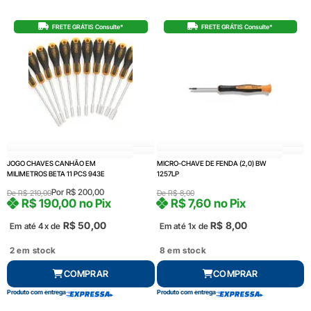
FRETE GRÁTIS Consulte*
FRETE GRÁTIS Consulte*
JOGO CHAVES CANHÃO EM
MICRO-CHAVE DE FENDA (2,0) BW
MILIMETROS BETA 11 PCS 943E
1257LP
Por
R$
200,00
De
R$
210,00
De
R$
8,00
R$
190,00
no Pix
R$
7,60
no Pix
R$
50,00
R$
8,00
Em até 4x de
Em até 1x de
2 em stock
8 em stock
COMPRAR
COMPRAR
Produto com entrega
Produto com entrega