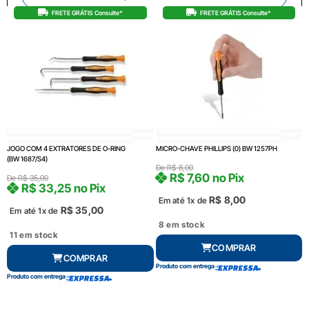
FRETE GRÁTIS Consulte*
FRETE GRÁTIS Consulte*
JOGO COM 4 EXTRATORES DE O-RING
MICRO-CHAVE PHILLIPS (0) BW 1257PH
(BW 1687/S4)
De
R$
8,00
R$
7,60
no Pix
De
R$
35,00
R$
33,25
no Pix
R$
8,00
Em até 1x de
R$
35,00
Em até 1x de
8 em stock
11 em stock
COMPRAR
COMPRAR
Produto com entrega
Produto com entrega