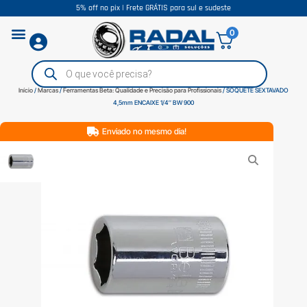
5% off no pix | Frete GRÁTIS para sul e sudeste
0
Início
/
Marcas
/
Ferramentas Beta: Qualidade e Precisão para Profissionais
/ SOQUETE SEXTAVADO
4,5mm ENCAIXE 1/4″ BW 900
Enviado no mesmo dia!