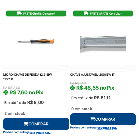
FRETE GRÁTIS Consulte*
FRETE GRÁTIS Consulte*
MICRO-CHAVE DE FENDA (2,5) BW
CHAVE AJUSTAVEL (200) BW 111
1257LP
De
R$
51,11
R$
48,55
no Pix
De
R$
8,00
R$
7,60
no Pix
R$
51,11
Em até 1x de
R$
8,00
Em até 1x de
9 em stock
8 em stock
COMPRAR
COMPRAR
Produto com entrega
Produto com entrega