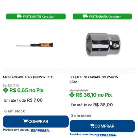
FRETE GRÁTIS Consulte*
FRETE GRÁTIS Consulte*
MICRO-CHAVE TORX (8) BW 1257TX
SOQUETE SEXTAVADO 3/4 (24) BW
928A
De
R$
7,00
R$
6,65
no Pix
De
R$
38,00
R$
36,10
no Pix
R$
7,00
Em até 1x de
R$
38,00
Em até 1x de
8 em stock
3 em stock
COMPRAR
COMPRAR
Produto com entrega
Produto com entrega