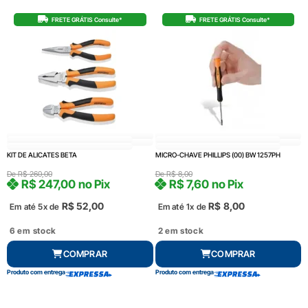
FRETE GRÁTIS Consulte*
FRETE GRÁTIS Consulte*
KIT DE ALICATES BETA
MICRO-CHAVE PHILLIPS (00) BW 1257PH
De
R$
260,00
De
R$
8,00
R$
247,00
no Pix
R$
7,60
no Pix
R$
52,00
R$
8,00
Em até 5x de
Em até 1x de
6 em stock
2 em stock
COMPRAR
COMPRAR
Produto com entrega
Produto com entrega