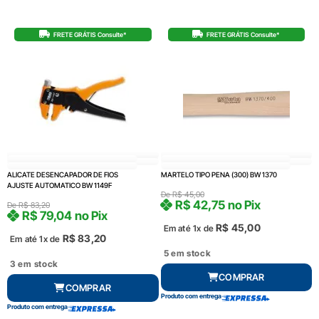
FRETE GRÁTIS Consulte*
FRETE GRÁTIS Consulte*
ALICATE DESENCAPADOR DE FIOS
MARTELO TIPO PENA (300) BW 1370
AJUSTE AUTOMATICO BW 1149F
De
R$
45,00
R$
42,75
no Pix
De
R$
83,20
R$
79,04
no Pix
R$
45,00
Em até 1x de
R$
83,20
Em até 1x de
5 em stock
3 em stock
COMPRAR
COMPRAR
Produto com entrega
Produto com entrega