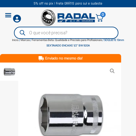
5% off no pix | Frete GRÁTIS para sul e sudeste
0
Início
/
Marcas
/
Ferramentas Beta: Qualidade e Precisão para Profissionais
/ SOQUETE 13mm
SEXTAVADO ENCAIXE 1/2″ BW 920A
Enviado no mesmo dia!