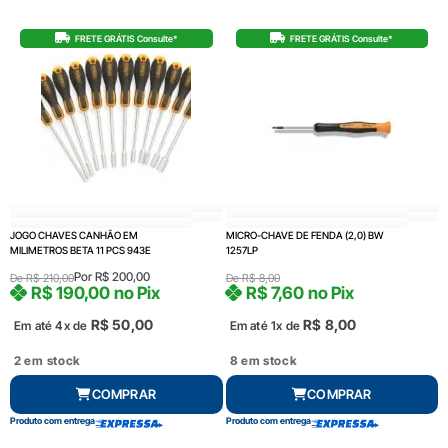
FRETE GRÁTIS Consulte*
FRETE GRÁTIS Consulte*
JOGO CHAVES CANHÃO EM
MICRO-CHAVE DE FENDA (2,0) BW
MILIMETROS BETA 11 PCS 943E
1257LP
Por
R$
200,00
De
R$
210,00
De
R$
8,00
R$
190,00
no Pix
R$
7,60
no Pix
R$
50,00
R$
8,00
Em até 4x de
Em até 1x de
2 em stock
8 em stock
COMPRAR
COMPRAR
Produto com entrega
Produto com entrega