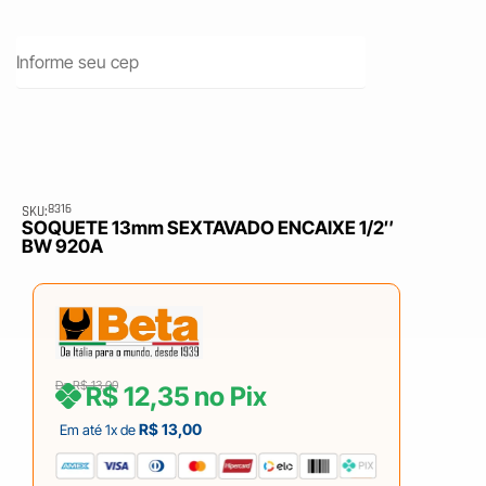
8316
SKU:
SOQUETE 13mm SEXTAVADO ENCAIXE 1/2″
BW 920A
De
R$
13,00
R$
12,35
no Pix
R$
13,00
Em até 1x de