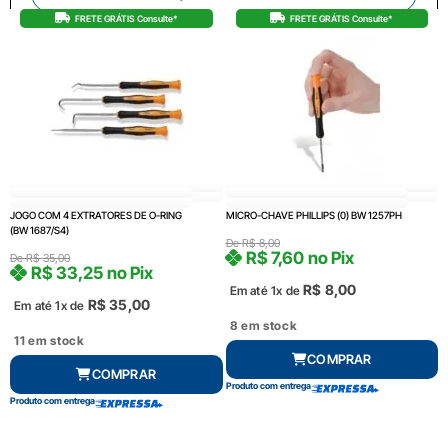
FRETE GRÁTIS Consulte*
FRETE GRÁTIS Consulte*
JOGO COM 4 EXTRATORES DE O-RING
MICRO-CHAVE PHILLIPS (0) BW 1257PH
(BW 1687/S4)
De
R$
8,00
R$
7,60
no Pix
De
R$
35,00
R$
33,25
no Pix
R$
8,00
Em até 1x de
R$
35,00
Em até 1x de
8 em stock
11 em stock
COMPRAR
COMPRAR
Produto com entrega
Produto com entrega