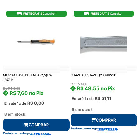
FRETE GRÁTIS Consulte*
FRETE GRÁTIS Consulte*
MICRO-CHAVE DE FENDA (2,5) BW
CHAVE AJUSTAVEL (200) BW 111
1257LP
De
R$
51,11
R$
48,55
no Pix
De
R$
8,00
R$
7,60
no Pix
R$
51,11
Em até 1x de
R$
8,00
Em até 1x de
9 em stock
8 em stock
COMPRAR
COMPRAR
Produto com entrega
Produto com entrega