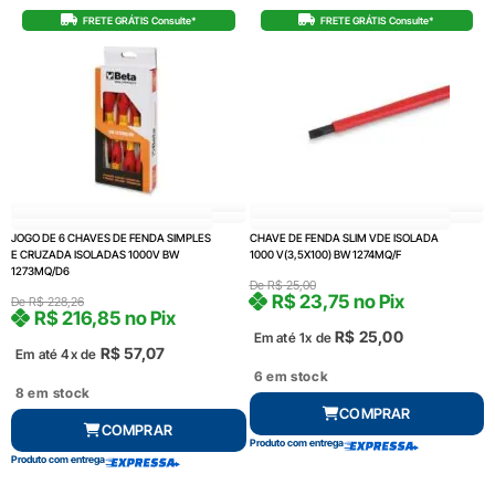
FRETE GRÁTIS Consulte*
FRETE GRÁTIS Consulte*
JOGO DE 6 CHAVES DE FENDA SIMPLES
CHAVE DE FENDA SLIM VDE ISOLADA
E CRUZADA ISOLADAS 1000V BW
1000 V(3,5X100) BW 1274MQ/F
1273MQ/D6
De
R$
25,00
R$
23,75
no Pix
De
R$
228,26
R$
216,85
no Pix
R$
25,00
Em até 1x de
R$
57,07
Em até 4x de
6 em stock
8 em stock
COMPRAR
COMPRAR
Produto com entrega
Produto com entrega