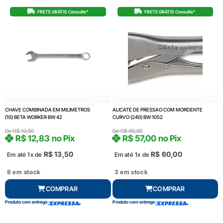
FRETE GRÁTIS Consulte*
FRETE GRÁTIS Consulte*
CHAVE COMBINADA EM MILIMETROS
ALICATE DE PRESSAO COM MORDENTE
(10) BETA WORKER BW 42
CURVO (240) BW 1052
De
R$
13,50
De
R$
60,00
R$
12,83
no Pix
R$
57,00
no Pix
R$
13,50
R$
60,00
Em até 1x de
Em até 1x de
8 em stock
3 em stock
COMPRAR
COMPRAR
Produto com entrega
Produto com entrega