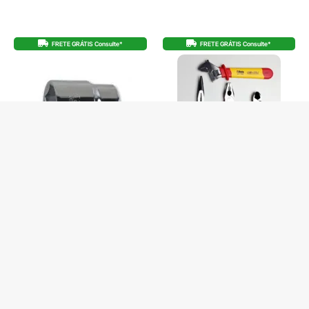
FRETE GRÁTIS Consulte*
FRETE GRÁTIS Consulte*
SOQUETE SEXTAVADO 3/4 (32) BW
KIT BÁSICO ALICATES ISOLADOS CHAVE
928A
AJUSTAVEL VDE BW
De
R$
42,00
De
R$
619,00
R$
39,90
no Pix
R$
588,05
no Pix
R$
42,00
R$
51,58
Em até 1x de
Em até 12x de
3 em stock
4 em stock
COMPRAR
COMPRAR
Produto com entrega
Produto com entrega