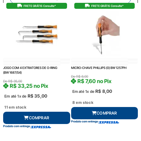
FRETE GRÁTIS Consulte*
FRETE GRÁTIS Consulte*
JOGO COM 4 EXTRATORES DE O-RING
MICRO-CHAVE PHILLIPS (0) BW 1257PH
(BW 1687/S4)
De
R$
8,00
R$
7,60
no Pix
De
R$
35,00
R$
33,25
no Pix
R$
8,00
Em até 1x de
R$
35,00
Em até 1x de
8 em stock
11 em stock
COMPRAR
COMPRAR
Produto com entrega
Produto com entrega