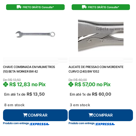
FRETE GRÁTIS Consulte*
FRETE GRÁTIS Consulte*
CHAVE COMBINADA EM MILIMETROS
ALICATE DE PRESSAO COM MORDENTE
(10) BETA WORKER BW 42
CURVO (240) BW 1052
De
R$
13,50
De
R$
60,00
R$
12,83
no Pix
R$
57,00
no Pix
R$
13,50
R$
60,00
Em até 1x de
Em até 1x de
8 em stock
3 em stock
COMPRAR
COMPRAR
Produto com entrega
Produto com entrega