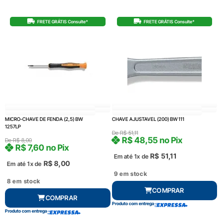
FRETE GRÁTIS Consulte*
FRETE GRÁTIS Consulte*
MICRO-CHAVE DE FENDA (2,5) BW
CHAVE AJUSTAVEL (200) BW 111
1257LP
De
R$
51,11
R$
48,55
no Pix
De
R$
8,00
R$
7,60
no Pix
R$
51,11
Em até 1x de
R$
8,00
Em até 1x de
9 em stock
8 em stock
COMPRAR
COMPRAR
Produto com entrega
Produto com entrega