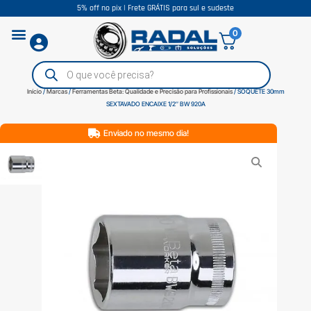
5% off no pix | Frete GRÁTIS para sul e sudeste
0
Início
/
Marcas
/
Ferramentas Beta: Qualidade e Precisão para Profissionais
/ SOQUETE 30mm
SEXTAVADO ENCAIXE 1/2″ BW 920A
Enviado no mesmo dia!