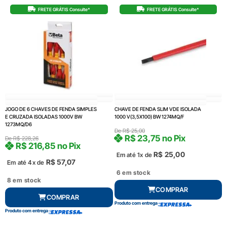
FRETE GRÁTIS Consulte*
FRETE GRÁTIS Consulte*
JOGO DE 6 CHAVES DE FENDA SIMPLES
CHAVE DE FENDA SLIM VDE ISOLADA
E CRUZADA ISOLADAS 1000V BW
1000 V(3,5X100) BW 1274MQ/F
1273MQ/D6
De
R$
25,00
R$
23,75
no Pix
De
R$
228,26
R$
216,85
no Pix
R$
25,00
Em até 1x de
R$
57,07
Em até 4x de
6 em stock
8 em stock
COMPRAR
COMPRAR
Produto com entrega
Produto com entrega