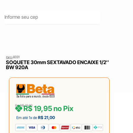
8331
SKU:
SOQUETE 30mm SEXTAVADO ENCAIXE 1/2″
BW 920A
De
R$
21,00
R$
19,95
no Pix
R$
21,00
Em até 1x de