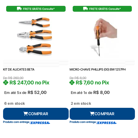
FRETE GRÁTIS Consulte*
FRETE GRÁTIS Consulte*
KIT DE ALICATES BETA
MICRO-CHAVE PHILLIPS (00) BW 1257PH
De
R$
260,00
De
R$
8,00
R$
247,00
no Pix
R$
7,60
no Pix
R$
52,00
R$
8,00
Em até 5x de
Em até 1x de
6 em stock
2 em stock
COMPRAR
COMPRAR
Produto com entrega
Produto com entrega