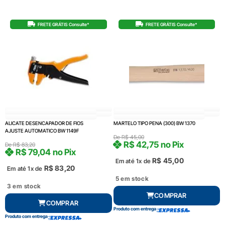
FRETE GRÁTIS Consulte*
FRETE GRÁTIS Consulte*
ALICATE DESENCAPADOR DE FIOS
MARTELO TIPO PENA (300) BW 1370
AJUSTE AUTOMATICO BW 1149F
De
R$
45,00
R$
42,75
no Pix
De
R$
83,20
R$
79,04
no Pix
R$
45,00
Em até 1x de
R$
83,20
Em até 1x de
5 em stock
3 em stock
COMPRAR
COMPRAR
Produto com entrega
Produto com entrega