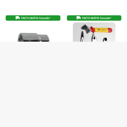
FRETE GRÁTIS Consulte*
FRETE GRÁTIS Consulte*
SOQUETE SEXTAVADO 3/4 (32) BW
KIT BÁSICO ALICATES ISOLADOS CHAVE
928A
AJUSTAVEL VDE BW
De
R$
42,00
De
R$
619,00
R$
39,90
no Pix
R$
588,05
no Pix
R$
42,00
R$
51,58
Em até 1x de
Em até 12x de
3 em stock
4 em stock
COMPRAR
COMPRAR
Produto com entrega
Produto com entrega