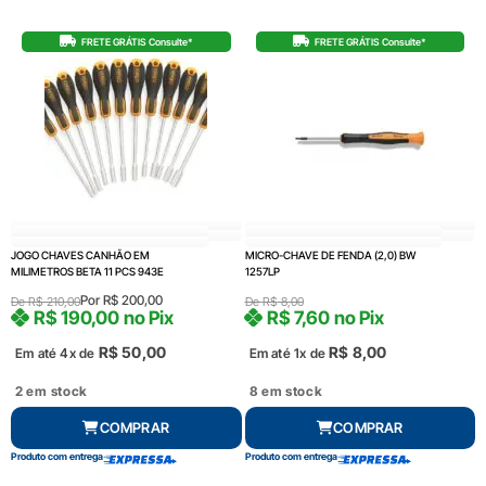
FRETE GRÁTIS Consulte*
FRETE GRÁTIS Consulte*
JOGO CHAVES CANHÃO EM
MICRO-CHAVE DE FENDA (2,0) BW
MILIMETROS BETA 11 PCS 943E
1257LP
Por
R$
200,00
De
R$
210,00
De
R$
8,00
R$
190,00
no Pix
R$
7,60
no Pix
R$
50,00
R$
8,00
Em até 4x de
Em até 1x de
2 em stock
8 em stock
COMPRAR
COMPRAR
Produto com entrega
Produto com entrega