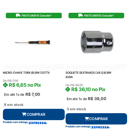
FRETE GRÁTIS Consulte*
FRETE GRÁTIS Consulte*
MICRO-CHAVE TORX (8) BW 1257TX
SOQUETE SEXTAVADO 3/4 (24) BW
928A
De
R$
7,00
R$
6,65
no Pix
De
R$
38,00
R$
36,10
no Pix
R$
7,00
Em até 1x de
R$
38,00
Em até 1x de
8 em stock
3 em stock
COMPRAR
COMPRAR
Produto com entrega
Produto com entrega