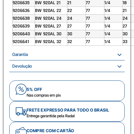
9206635
BW 920AL 21
21
77
1/4
18
9206636
BW 920AL 22
22
77
1/4
21
9206638
BW 920AL 24
24
77
1/4
24
9206639
BW 920AL 27
27
77
1/4
27
9206640
BW 920AL 30
30
77
1/4
30
9206641
BW 920AL 32
32
77
1/4
33
Garantia
Devolução
5% OFF
Nas compras em pix
FRETE EXPRESSO PARA TODO O BRASIL
Entrega garantida pela Radal
COMPRE COM CARTÃO