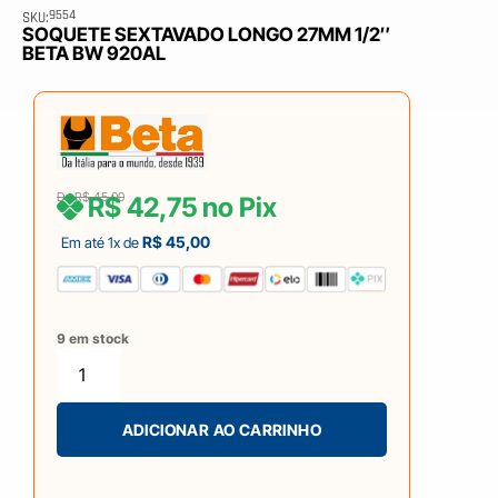
9554
SKU:
SOQUETE SEXTAVADO LONGO 27MM 1/2″
BETA BW 920AL
De
R$
45,00
R$
42,75
no Pix
R$
45,00
Em até 1x de
9 em stock
ADICIONAR AO CARRINHO