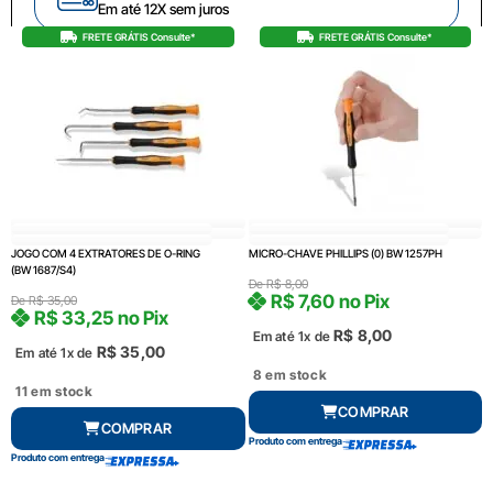
Em até 12X sem juros
FRETE GRÁTIS Consulte*
FRETE GRÁTIS Consulte*
JOGO COM 4 EXTRATORES DE O-RING
MICRO-CHAVE PHILLIPS (0) BW 1257PH
(BW 1687/S4)
De
R$
8,00
R$
7,60
no Pix
De
R$
35,00
R$
33,25
no Pix
R$
8,00
Em até 1x de
R$
35,00
Em até 1x de
8 em stock
11 em stock
COMPRAR
COMPRAR
Produto com entrega
Produto com entrega