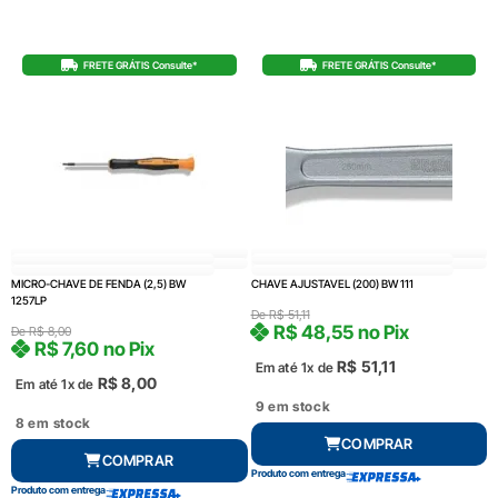
FRETE GRÁTIS Consulte*
FRETE GRÁTIS Consulte*
MICRO-CHAVE DE FENDA (2,5) BW
CHAVE AJUSTAVEL (200) BW 111
1257LP
De
R$
51,11
R$
48,55
no Pix
De
R$
8,00
R$
7,60
no Pix
R$
51,11
Em até 1x de
R$
8,00
Em até 1x de
9 em stock
8 em stock
COMPRAR
COMPRAR
Produto com entrega
Produto com entrega