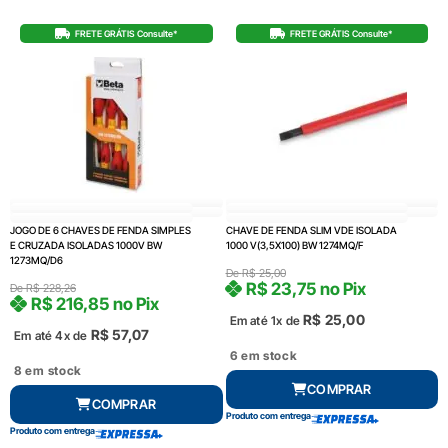
FRETE GRÁTIS Consulte*
FRETE GRÁTIS Consulte*
JOGO DE 6 CHAVES DE FENDA SIMPLES
CHAVE DE FENDA SLIM VDE ISOLADA
E CRUZADA ISOLADAS 1000V BW
1000 V(3,5X100) BW 1274MQ/F
1273MQ/D6
De
R$
25,00
R$
23,75
no Pix
De
R$
228,26
R$
216,85
no Pix
R$
25,00
Em até 1x de
R$
57,07
Em até 4x de
6 em stock
8 em stock
COMPRAR
COMPRAR
Produto com entrega
Produto com entrega