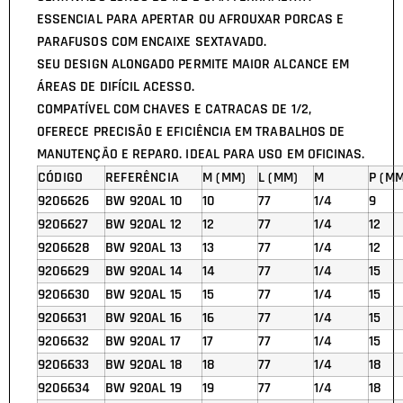
ESSENCIAL PARA APERTAR OU AFROUXAR PORCAS E
PARAFUSOS COM ENCAIXE SEXTAVADO.
SEU DESIGN ALONGADO PERMITE MAIOR ALCANCE EM
ÁREAS DE DIFÍCIL ACESSO.
COMPATÍVEL COM CHAVES E CATRACAS DE 1/2,
OFERECE PRECISÃO E EFICIÊNCIA EM TRABALHOS DE
MANUTENÇÃO E REPARO. IDEAL PARA USO EM OFICINAS.
CÓDIGO
REFERÊNCIA
M (MM)
L (MM)
M
P (MM
9206626
BW 920AL 10
10
77
1/4
9
9206627
BW 920AL 12
12
77
1/4
12
9206628
BW 920AL 13
13
77
1/4
12
9206629
BW 920AL 14
14
77
1/4
15
9206630
BW 920AL 15
15
77
1/4
15
9206631
BW 920AL 16
16
77
1/4
15
9206632
BW 920AL 17
17
77
1/4
15
9206633
BW 920AL 18
18
77
1/4
18
9206634
BW 920AL 19
19
77
1/4
18