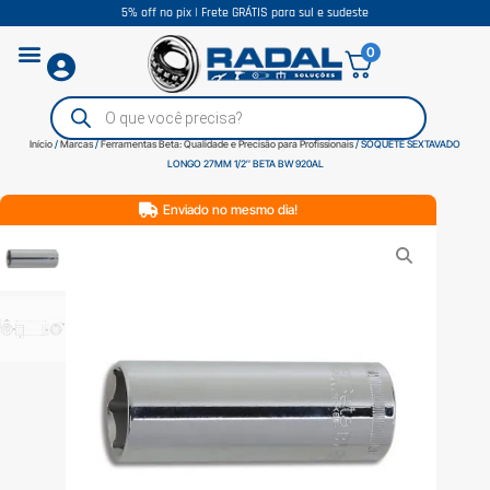
5% off no pix | Frete GRÁTIS para sul e sudeste
0
Início
/
Marcas
/
Ferramentas Beta: Qualidade e Precisão para Profissionais
/ SOQUETE SEXTAVADO
LONGO 27MM 1/2″ BETA BW 920AL
Enviado no mesmo dia!