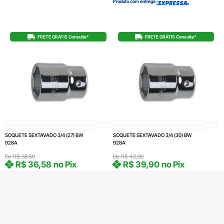
Produto com entrega
FRETE GRÁTIS Consulte*
FRETE GRÁTIS Consulte*
SOQUETE SEXTAVADO 3/4 (27) BW
SOQUETE SEXTAVADO 3/4 (30) BW
928A
928A
De
R$
38,50
De
R$
42,00
R$
36,58
no Pix
R$
39,90
no Pix
R$
38,50
R$
42,00
Em até 1x de
Em até 1x de
4 em stock
3 em stock
COMPRAR
COMPRAR