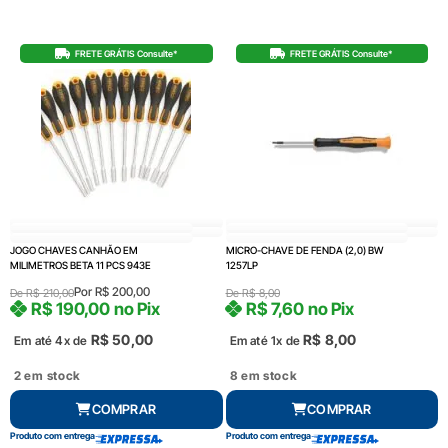
FRETE GRÁTIS Consulte*
FRETE GRÁTIS Consulte*
JOGO CHAVES CANHÃO EM
MICRO-CHAVE DE FENDA (2,0) BW
MILIMETROS BETA 11 PCS 943E
1257LP
Por
R$
200,00
De
R$
210,00
De
R$
8,00
R$
190,00
no Pix
R$
7,60
no Pix
R$
50,00
R$
8,00
Em até 4x de
Em até 1x de
2 em stock
8 em stock
COMPRAR
COMPRAR
Produto com entrega
Produto com entrega