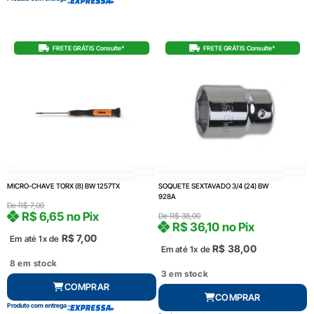
FRETE GRÁTIS Consulte*
FRETE GRÁTIS Consulte*
MICRO-CHAVE TORX (8) BW 1257TX
SOQUETE SEXTAVADO 3/4 (24) BW
928A
De
R$
7,00
R$
6,65
no Pix
De
R$
38,00
R$
36,10
no Pix
R$
7,00
Em até 1x de
R$
38,00
Em até 1x de
8 em stock
3 em stock
COMPRAR
COMPRAR
Produto com entrega