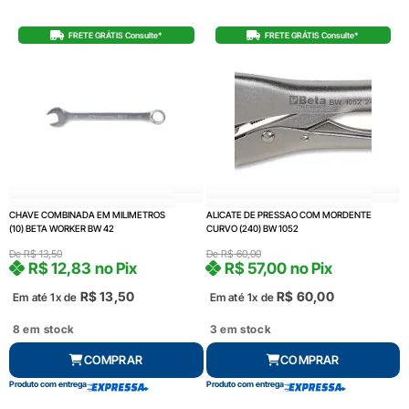
FRETE GRÁTIS Consulte*
FRETE GRÁTIS Consulte*
CHAVE COMBINADA EM MILIMETROS
ALICATE DE PRESSAO COM MORDENTE
(10) BETA WORKER BW 42
CURVO (240) BW 1052
De
R$
13,50
De
R$
60,00
R$
12,83
no Pix
R$
57,00
no Pix
R$
13,50
R$
60,00
Em até 1x de
Em até 1x de
8 em stock
3 em stock
COMPRAR
COMPRAR
Produto com entrega
Produto com entrega