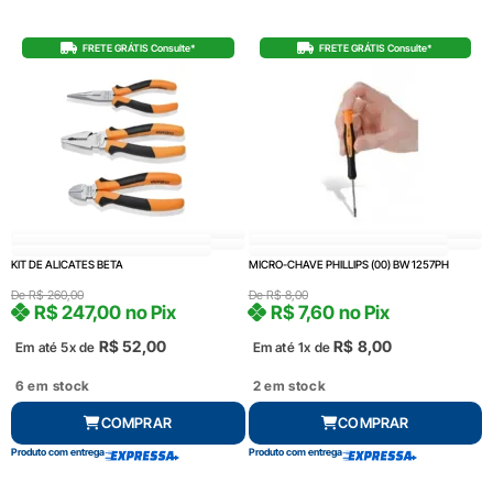
FRETE GRÁTIS Consulte*
FRETE GRÁTIS Consulte*
KIT DE ALICATES BETA
MICRO-CHAVE PHILLIPS (00) BW 1257PH
De
R$
260,00
De
R$
8,00
R$
247,00
no Pix
R$
7,60
no Pix
R$
52,00
R$
8,00
Em até 5x de
Em até 1x de
6 em stock
2 em stock
COMPRAR
COMPRAR
Produto com entrega
Produto com entrega