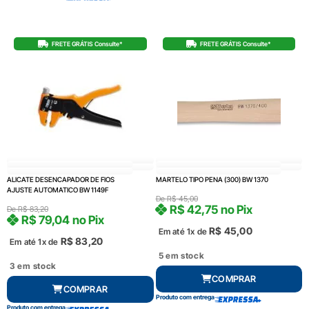
FRETE GRÁTIS Consulte*
FRETE GRÁTIS Consulte*
ALICATE DESENCAPADOR DE FIOS
MARTELO TIPO PENA (300) BW 1370
AJUSTE AUTOMATICO BW 1149F
De
R$
45,00
R$
42,75
no Pix
De
R$
83,20
R$
79,04
no Pix
R$
45,00
Em até 1x de
R$
83,20
Em até 1x de
5 em stock
3 em stock
COMPRAR
COMPRAR
Produto com entrega
Produto com entrega