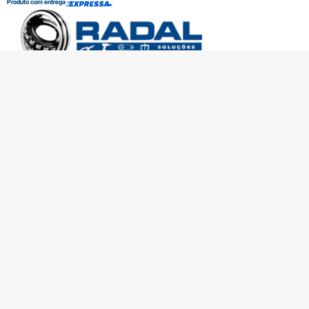
Produto com entrega
SOBRE A RADAL
TROCAS E DEVOLUÇÕES
CENTRAL DE ATENDIMENTO
POLÍTICA DE PRIVACIDADE
COMO CHEGAR
Central de atendimento
(51) 3592-2232
51 3592-2232
radalrolamentos@radal.com.br
Formas de pagamento