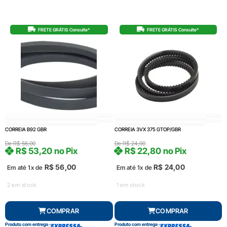
FRETE GRÁTIS Consulte*
FRETE GRÁTIS Consulte*
CORREIA B92 GBR
CORREIA 3VX 375 GTOP/GBR
De
R$
56,00
De
R$
24,00
R$
53,20
no Pix
R$
22,80
no Pix
R$
56,00
R$
24,00
Em até 1x de
Em até 1x de
2 em stock
1 em stock
COMPRAR
COMPRAR
Produto com entrega
Produto com entrega