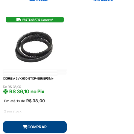
FRETE GRÁTIS Consulte*
CORREIA 3VX 650 GTOP-GBR EPDM+
De
R$
38,00
R$
36,10
no Pix
R$
38,00
Em até 1x de
2 em stock
COMPRAR