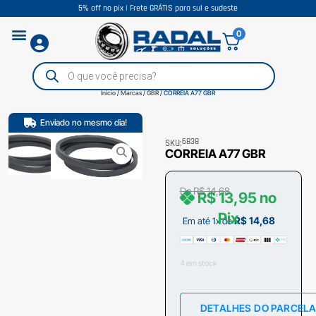
5% off no pix | Frete GRÁTIS para sul e sudeste
0
Início
/
Marcas
/
GBR
/ CORREIA A77 GBR
Enviado no mesmo dia!
6838
SKU:
CORREIA A77 GBR
De
R$
14,68
R$
13,95
no
Pix
R$
14,68
Em até 1x de
4 em stock
DETALHES DO PARCEL