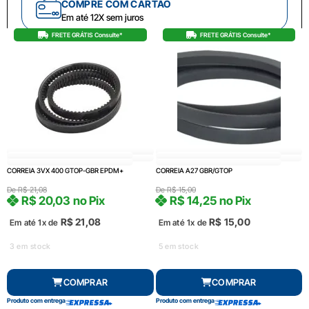
COMPRE COM CARTÃO
Em até 12X sem juros
FRETE GRÁTIS Consulte*
FRETE GRÁTIS Consulte*
CORREIA 3VX 400 GTOP-GBR EPDM+
CORREIA A27 GBR/GTOP
De
R$
21,08
De
R$
15,00
R$
20,03
no Pix
R$
14,25
no Pix
R$
21,08
R$
15,00
Em até 1x de
Em até 1x de
3 em stock
5 em stock
COMPRAR
COMPRAR
Produto com entrega
Produto com entrega