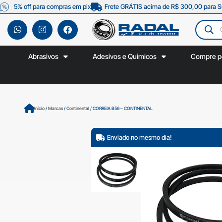
5% off para compras em pix
Frete GRÁTIS acima de R$ 300,00 para S
Abrasivos
Adesivos e Quimicos
Compre p
Início
/
Marcas
/
Continental
/ CORREIA B56 – CONTINENTAL
Enviado no mesmo dia!