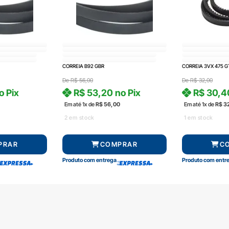
CORREIA B92 GBR
CORREIA 3VX 475 
De
R$
56,00
De
R$
32,00
o Pix
R$
53,20
no Pix
R$
30,4
Em até 1x de
R$
56,00
Em até 1x de
R$
3
2 em stock
1 em stock
PRAR
COMPRAR
C
Produto com entrega
Produto com entr
Central de atendimento
Formas de pag