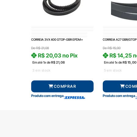
CORREIA 3VX 400 GTOP-GBR EPDM+
CORREIA A27 GBR/GTOP
De
R$
21,08
De
R$
15,00
R$
20,03
no Pix
R$
14,25
n
Em até 1x de
R$
21,08
Em até 1x de
R$
15,00
3 em stock
5 em stock
COMPRAR
COM
Produto com entrega
Produto com entrega
SOBRE A RADAL