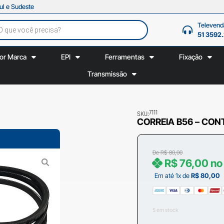
ul e Sudeste
Televend
51 3592
or Marca
EPI
Ferramentas
Fixação
Transmissão
7111
SKU:
CORREIA B56 – CON
De
R$
80,00
R$
76,00
no
Em até 1x de
R$
80,00
5 em stock