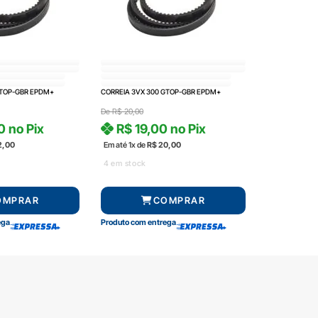
GTOP-GBR EPDM+
CORREIA 3VX 300 GTOP-GBR EPDM+
De
R$
20,00
0
no Pix
R$
19,00
no Pix
2,00
Em até 1x de
R$
20,00
4 em stock
OMPRAR
COMPRAR
ega
Produto com entrega
amento
Segurança