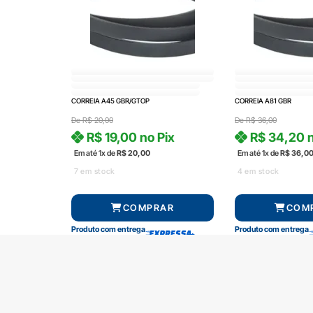
CORREIA A45 GBR/GTOP
CORREIA A81 GBR
De
R$
20,00
De
R$
36,00
R$
19,00
no Pix
R$
34,20
n
Em até 1x de
R$
20,00
Em até 1x de
R$
36,0
7 em stock
4 em stock
COMPRAR
COM
Produto com entrega
Produto com entrega
SOBRE A RADAL