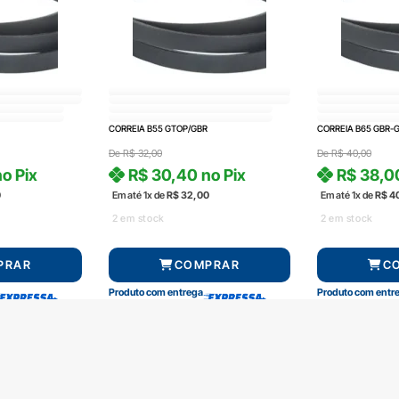
CORREIA B55 GTOP/GBR
CORREIA B65 GBR-
De
R$
32,00
De
R$
40,00
o Pix
R$
30,40
no Pix
R$
38,0
0
Em até 1x de
R$
32,00
Em até 1x de
R$
4
2 em stock
2 em stock
PRAR
COMPRAR
C
Produto com entrega
Produto com entr
Central de atendimento
Formas de pag