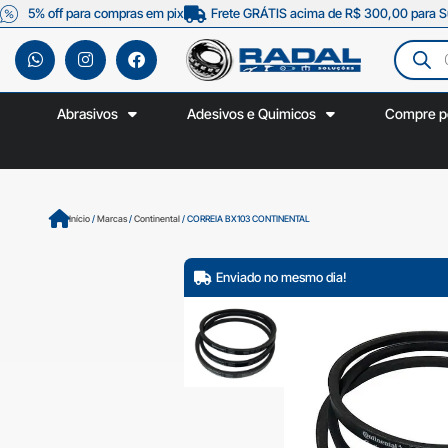
5% off para compras em pix
Frete GRÁTIS acima de R$ 300,00 para S
Abrasivos
Adesivos e Quimicos
Compre p
Início
/
Marcas
/
Continental
/ CORREIA BX103 CONTINENTAL
Enviado no mesmo dia!