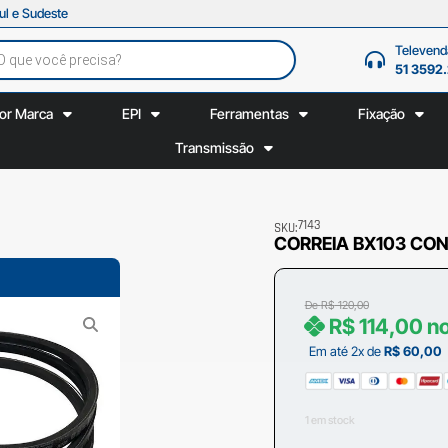
ul e Sudeste
Televend
51 3592
or Marca
EPI
Ferramentas
Fixação
Transmissão
7143
SKU:
CORREIA BX103 CO
De
R$
120,00
R$
114,00
no
Em até 2x de
R$
60,00
1 em stock