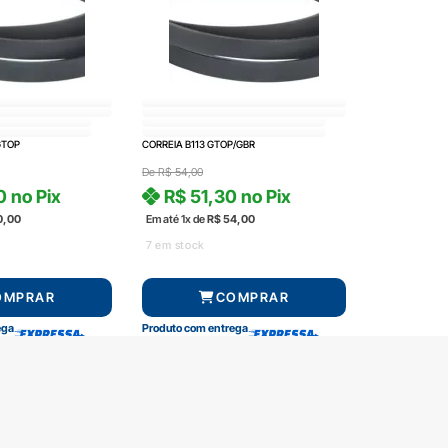
GTOP
CORREIA B113 GTOP/GBR
De
R$
54,00
0
no Pix
R$
51,30
no Pix
0,00
Em até 1x de
R$
54,00
7 em stock
OMPRAR
COMPRAR
ega
Produto com entrega
amento
Segurança