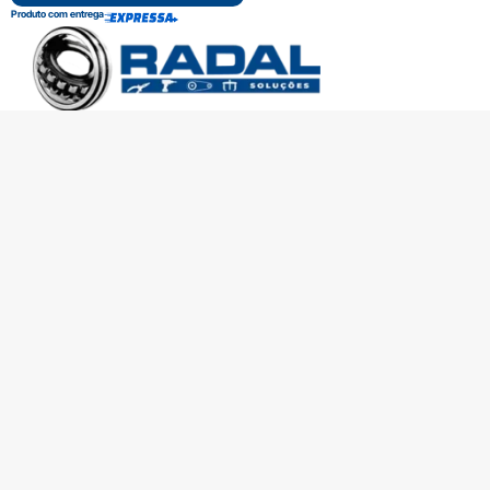
Produto com entrega
SOBRE A RADAL
TROCAS E DEVOLUÇÕES
CENTRAL DE ATENDIMENTO
POLÍTICA DE PRIVACIDADE
COMO CHEGAR
Central de atendimento
(51) 3592-2232
51 3592-2232
radalrolamentos@radal.com.br
Formas de pagamento