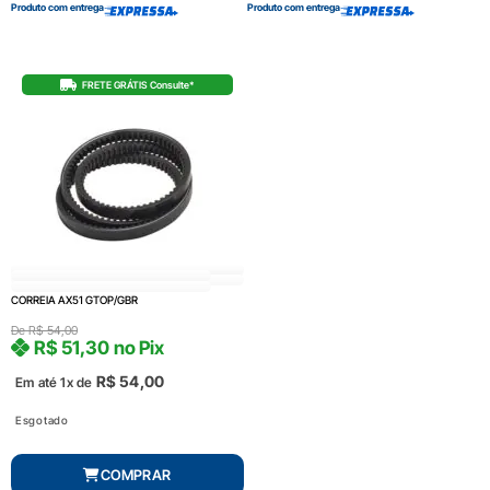
Produto com entrega
Produto com entrega
FRETE GRÁTIS Consulte*
CORREIA AX51 GTOP/GBR
De
R$
54,00
R$
51,30
no Pix
R$
54,00
Em até 1x de
Esgotado
COMPRAR