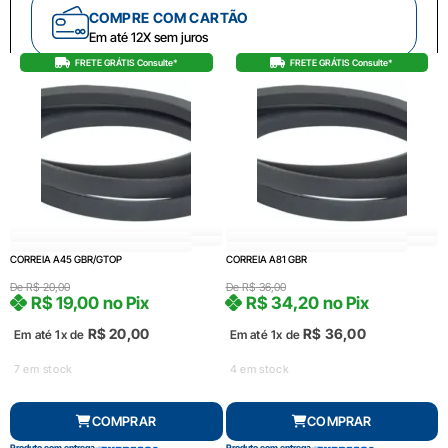
COMPRE COM CARTÃO
Em até 12X sem juros
FRETE GRÁTIS Consulte*
FRETE GRÁTIS Consulte*
CORREIA A45 GBR/GTOP
CORREIA A81 GBR
De
R$
20,00
De
R$
36,00
R$
19,00
no Pix
R$
34,20
no Pix
R$
20,00
R$
36,00
Em até 1x de
Em até 1x de
7 em stock
4 em stock
COMPRAR
COMPRAR
Produto com entrega
Produto com entrega