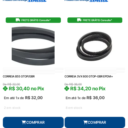
FRETE GRÁTIS Consulte*
FRETE GRÁTIS Consulte*
CORREIA B55 GTOP/GBR
CORREIA 3VX 600 GTOP-GBR EPDM+
De
R$
32,00
De
R$
36,00
R$
30,40
no Pix
R$
34,20
no Pix
R$
32,00
R$
36,00
Em até 1x de
Em até 1x de
2 em stock
8 em stock
COMPRAR
COMPRAR