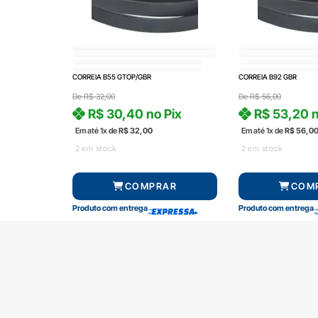
CORREIA B55 GTOP/GBR
CORREIA B92 GBR
De
R$
32,00
De
R$
56,00
R$
30,40
no Pix
R$
53,20
n
Em até 1x de
R$
32,00
Em até 1x de
R$
56,0
2 em stock
2 em stock
COMPRAR
COM
Produto com entrega
Produto com entrega
SOBRE A RADAL
TROCAS E DEVOLUÇÕES