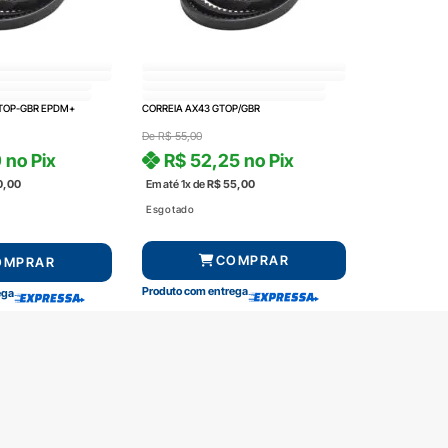
GTOP-GBR EPDM+
CORREIA AX43 GTOP/GBR
De
R$
55,00
0
no Pix
R$
52,25
no Pix
0,00
Em até 1x de
R$
55,00
Esgotado
COMPRAR
OMPRAR
Produto com entrega
ega
amento
Segurança