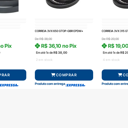
CORREIA 3VX 650 GTOP-GBR EPDM+
CORREIA 3VX 315 
De
R$
38,00
De
R$
20,00
o Pix
R$
36,10
no Pix
R$
19,0
0
Em até 1x de
R$
38,00
Em até 1x de
R$
2
2 em stock
4 em stock
PRAR
COMPRAR
C
Produto com entrega
Produto com entr
Central de atendimento
Formas de pag
(51) 3592-2232