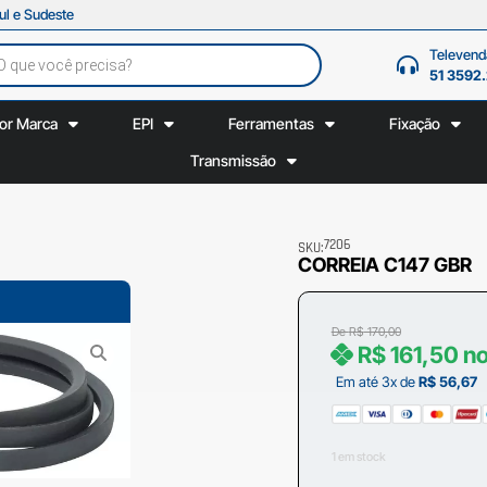
ul e Sudeste
Televend
51 3592
or Marca
EPI
Ferramentas
Fixação
Transmissão
7206
SKU:
CORREIA C147 GBR
De
R$
170,00
R$
161,50
no
Em até 3x de
R$
56,67
1 em stock