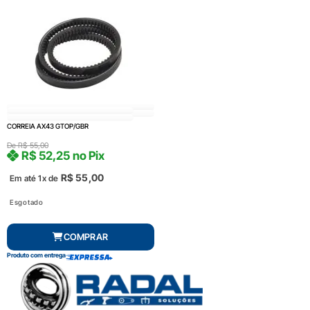
CORREIA AX43 GTOP/GBR
De
R$
55,00
R$
52,25
no Pix
R$
55,00
Em até 1x de
Esgotado
COMPRAR
Produto com entrega