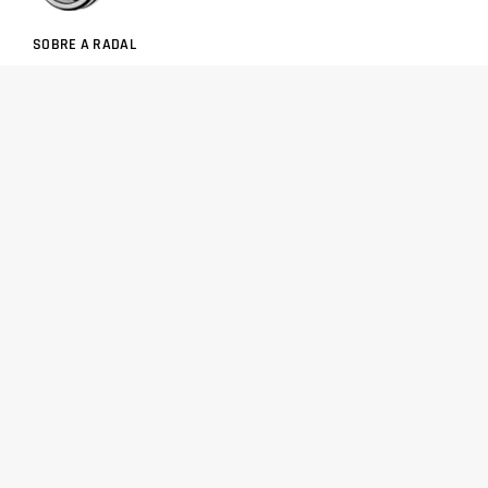
SOBRE A RADAL
TROCAS E DEVOLUÇÕES
CENTRAL DE ATENDIMENTO
POLÍTICA DE PRIVACIDADE
COMO CHEGAR
Central de atendimento
(51) 3592-2232
51 3592-2232
radalrolamentos@radal.com.br
Formas de pagamento