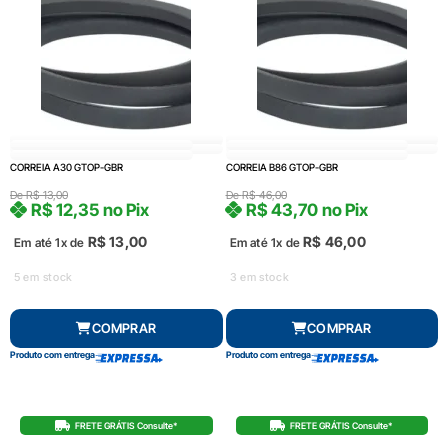
CORREIA A30 GTOP-GBR
CORREIA B86 GTOP-GBR
De
R$
13,00
De
R$
46,00
R$
12,35
no Pix
R$
43,70
no Pix
R$
13,00
R$
46,00
Em até 1x de
Em até 1x de
5 em stock
3 em stock
COMPRAR
COMPRAR
Produto com entrega
Produto com entrega
FRETE GRÁTIS Consulte*
FRETE GRÁTIS Consulte*