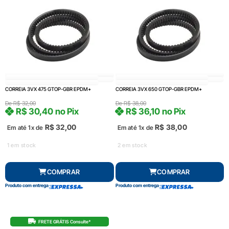
CORREIA 3VX 475 GTOP-GBR EPDM+
CORREIA 3VX 650 GTOP-GBR EPDM+
De
R$
32,00
De
R$
38,00
R$
30,40
no Pix
R$
36,10
no Pix
R$
32,00
R$
38,00
Em até 1x de
Em até 1x de
1 em stock
2 em stock
COMPRAR
COMPRAR
Produto com entrega
Produto com entrega
FRETE GRÁTIS Consulte*