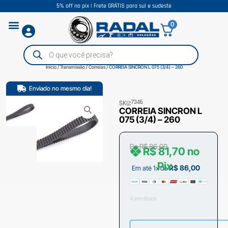
5% off no pix | Frete GRÁTIS para sul e sudeste
0
Início
/
Transmissão
/
Correias
/ CORREIA SINCRON L 075 (3/4) – 260
Enviado no mesmo dia!
7346
SKU:
CORREIA SINCRON L
075 (3/4) – 260
De
R$
86,00
R$
81,70
no
Pix
R$
86,00
Em até 1x de
4 em stock