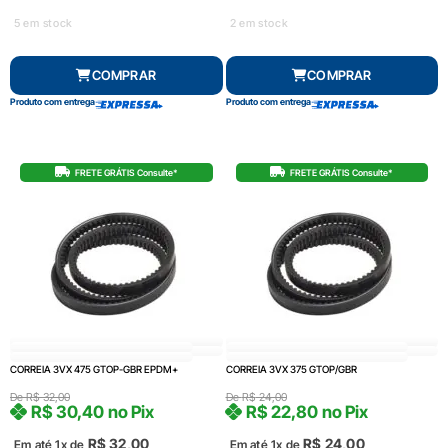
5 em stock
2 em stock
COMPRAR
COMPRAR
Produto com entrega
Produto com entrega
FRETE GRÁTIS Consulte*
FRETE GRÁTIS Consulte*
CORREIA 3VX 475 GTOP-GBR EPDM+
CORREIA 3VX 375 GTOP/GBR
De
R$
32,00
De
R$
24,00
R$
30,40
no Pix
R$
22,80
no Pix
R$
32,00
R$
24,00
Em até 1x de
Em até 1x de