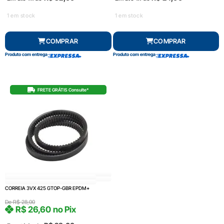
1 em stock
1 em stock
COMPRAR
COMPRAR
Produto com entrega
Produto com entrega
FRETE GRÁTIS Consulte*
CORREIA 3VX 425 GTOP-GBR EPDM+
De
R$
28,00
R$
26,60
no Pix