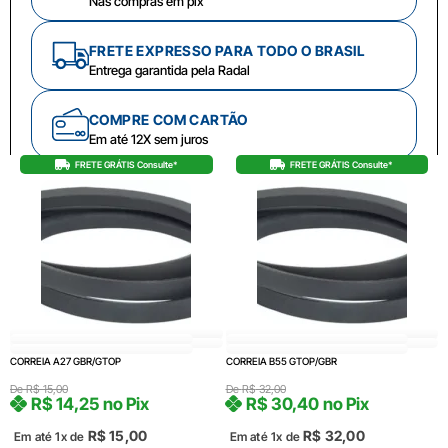
Nas compras em pix
FRETE EXPRESSO PARA TODO O BRASIL
Entrega garantida pela Radal
COMPRE COM CARTÃO
Em até 12X sem juros
FRETE GRÁTIS Consulte*
FRETE GRÁTIS Consulte*
CORREIA A27 GBR/GTOP
CORREIA B55 GTOP/GBR
De
R$
15,00
De
R$
32,00
R$
14,25
no Pix
R$
30,40
no Pix
R$
15,00
R$
32,00
Em até 1x de
Em até 1x de