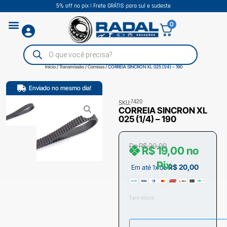
5% off no pix | Frete GRÁTIS para sul e sudeste
0
Início
/
Transmissão
/
Correias
/ CORREIA SINCRON XL 025 (1/4) – 190
Enviado no mesmo dia!
7420
SKU:
CORREIA SINCRON XL
025 (1/4) – 190
De
R$
20,00
R$
19,00
no
Pix
R$
20,00
Em até 1x de
1 em stock