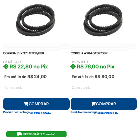
CORREIA 3VX 375 GTOP/GBR
CORREIA AX64 GTOP/GBR
De
R$
24,00
De
R$
80,00
R$
22,80
no Pix
R$
76,00
no Pix
R$
24,00
R$
80,00
Em até 1x de
Em até 1x de
1 em stock
2 em stock
COMPRAR
COMPRAR
Produto com entrega
Produto com entrega
FRETE GRÁTIS Consulte*