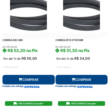
CORREIA B92 GBR
CORREIA B113 GTOP/GBR
De
R$
56,00
De
R$
54,00
R$
53,20
no Pix
R$
51,30
no Pix
R$
56,00
R$
54,00
Em até 1x de
Em até 1x de
2 em stock
7 em stock
COMPRAR
COMPRAR
Produto com entrega
Produto com entrega
FRETE GRÁTIS Consulte*
FRETE GRÁTIS Consulte*