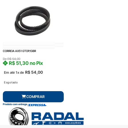
CORREIA AX51 GTOP/GBR
De
R$
54,00
R$
51,30
no Pix
R$
54,00
Em até 1x de
Esgotado
COMPRAR
Produto com entrega