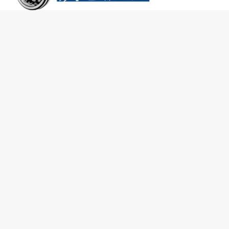
SOBRE A RADAL
TROCAS E DEVOLUÇÕES
CENTRAL DE ATENDIMENTO
POLÍTICA DE PRIVACIDADE
COMO CHEGAR
Central de atendimento
(51) 3592-2232
51 3592-2232
radalrolamentos@radal.com.br
Formas de pagamento