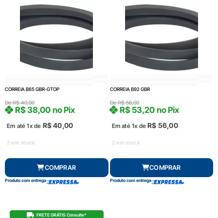
CORREIA B65 GBR-GTOP
CORREIA B92 GBR
De
R$
40,00
De
R$
56,00
R$
38,00
no Pix
R$
53,20
no Pix
R$
40,00
R$
56,00
Em até 1x de
Em até 1x de
2 em stock
2 em stock
COMPRAR
COMPRAR
Produto com entrega
Produto com entrega
FRETE GRÁTIS Consulte*