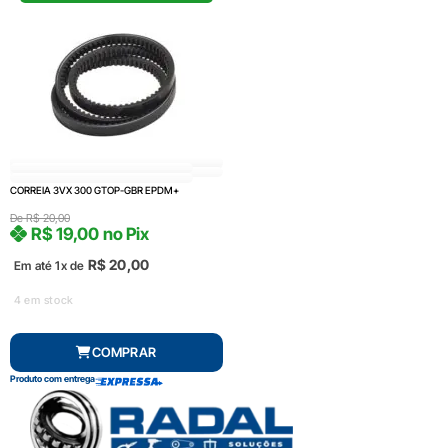
CORREIA 3VX 300 GTOP-GBR EPDM+
De
R$
20,00
R$
19,00
no Pix
R$
20,00
Em até 1x de
4 em stock
COMPRAR
Produto com entrega