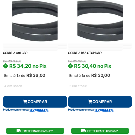
CORREIA A81 GBR
CORREIA B55 GTOP/GBR
De
R$
36,00
De
R$
32,00
R$
34,20
no Pix
R$
30,40
no Pix
R$
36,00
R$
32,00
Em até 1x de
Em até 1x de
4 em stock
2 em stock
COMPRAR
COMPRAR
Produto com entrega
Produto com entrega
FRETE GRÁTIS Consulte*
FRETE GRÁTIS Consulte*