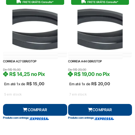
FRETE GRÁTIS Consulte*
FRETE GRÁTIS Consulte*
CORREIA A27 GBR/GTOP
CORREIA A44 GBR/GTOP
De
R$
15,00
De
R$
20,00
R$
14,25
no Pix
R$
19,00
no Pix
R$
15,00
R$
20,00
Em até 1x de
Em até 1x de
5 em stock
7 em stock
COMPRAR
COMPRAR
Produto com entrega
Produto com entrega