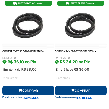
FRETE GRÁTIS Consulte*
FRETE GRÁTIS Consulte*
CORREIA 3VX 650 GTOP-GBR EPDM+
CORREIA 3VX 600 GTOP-GBR EPDM+
De
R$
38,00
De
R$
36,00
R$
36,10
no Pix
R$
34,20
no Pix
R$
38,00
R$
36,00
Em até 1x de
Em até 1x de
2 em stock
8 em stock
COMPRAR
COMPRAR
Produto com entrega
Produto com entrega