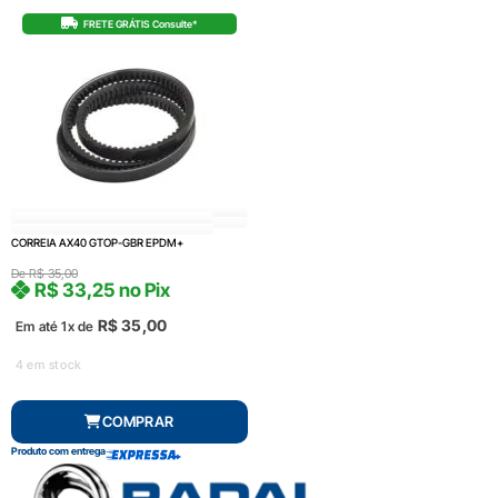
FRETE GRÁTIS Consulte*
CORREIA AX40 GTOP-GBR EPDM+
De
R$
35,00
R$
33,25
no Pix
R$
35,00
Em até 1x de
4 em stock
COMPRAR
Produto com entrega