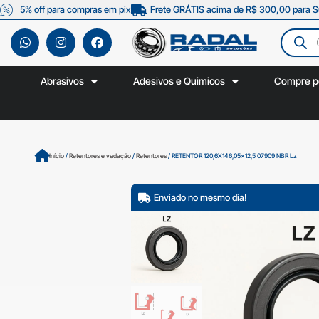
5% off para compras em pix
Frete GRÁTIS acima de R$ 300,00 para S
Abrasivos
Adesivos e Quimicos
Compre p
Início
/
Retentores e vedação
/
Retentores
/ RETENTOR 120,6X146,05×12,5 07909 NBR Lz
Enviado no mesmo dia!