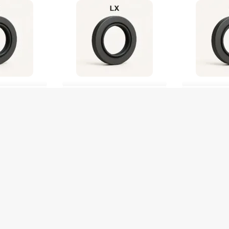
5 NBR Lx /9134
RETENTOR 85X105x11 10659 NBR Lx
RETENTOR 35X47x10
/9120
De
R$
42,00
De
R$
20,00
o Pix
R$
39,90
no Pix
R$
19,0
0
Em até 1x de
R$
42,00
Em até 1x de
R$
2
5 em stock
7 em stock
PRAR
COMPRAR
C
Produto com entrega
Produto com entr