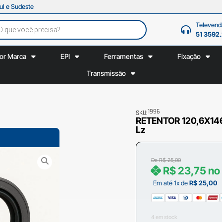
ul e Sudeste
Televend
51 3592
or Marca
EPI
Ferramentas
Fixação
Transmissão
1996
SKU:
RETENTOR 120,6X14
Lz
De
R$
25,00
R$
23,75
no
Em até 1x de
R$
25,00
4 em stock