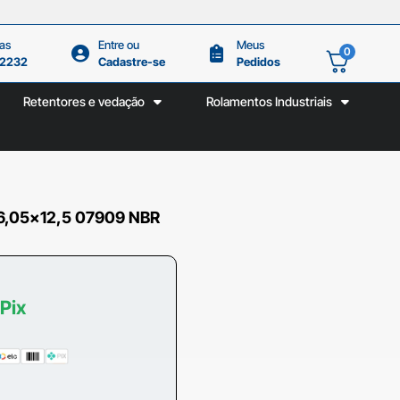
as
Entre ou
Meus
0
.2232
Cadastre-se
Pedidos
Retentores e vedação
Rolamentos Industriais
6,05×12,5 07909 NBR
 Pix