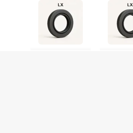
RETENTOR 30X55x7 11072 NBR Lx /9329
RETENTOR 35X52x6 1109
De
R$
26,00
De
R$
26,00
R$
24,70
no Pix
R$
24,70
n
Em até 1x de
R$
26,00
Em até 1x de
R$
26,0
2 em stock
2 em stock
COMPRAR
COM
Produto com entrega
Produto com entrega