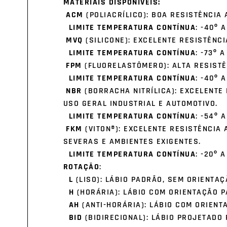
MATERIAIS DISPONÍVEIS:
ACM
(POLIACRÍLICO): BOA RESISTÊNCIA
LIMITE TEMPERATURA CONTÍNUA
: -40º A
MVQ
(SILICONE): EXCELENTE RESISTÊNC
LIMITE TEMPERATURA CONTÍNUA
: -73º A
FPM
(FLUORELASTÔMERO): ALTA RESISTÊ
LIMITE TEMPERATURA CONTÍNUA
: -40º 
NBR
(BORRACHA NITRÍLICA): EXCELENTE 
USO GERAL INDUSTRIAL E AUTOMOTIVO.
LIMITE TEMPERATURA CONTÍNUA
: -54º A
FKM
(VITON®): EXCELENTE RESISTÊNCIA
SEVERAS E AMBIENTES EXIGENTES.
LIMITE TEMPERATURA CONTÍNUA
: -20º A
ROTAÇÃO
:
L
(LISO): LÁBIO PADRÃO, SEM ORIENTAÇ
H
(HORÁRIA): LÁBIO COM ORIENTAÇÃO P
AH
(ANTI-HORÁRIA): LÁBIO COM ORIENT
BID
(BIDIRECIONAL): LÁBIO PROJETADO