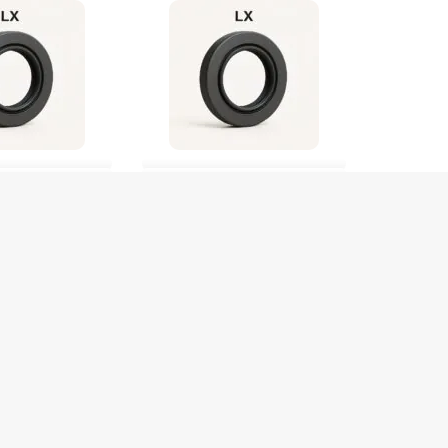
 10940 NBR Lx
RETENTOR 58X72x7 10601 FPM Lx
De
R$
35,00
R$
33,25
no Pix
0
no Pix
Em até 1x de
R$
35,00
0,00
3 em stock
COMPRAR
OMPRAR
Produto com entrega
ega