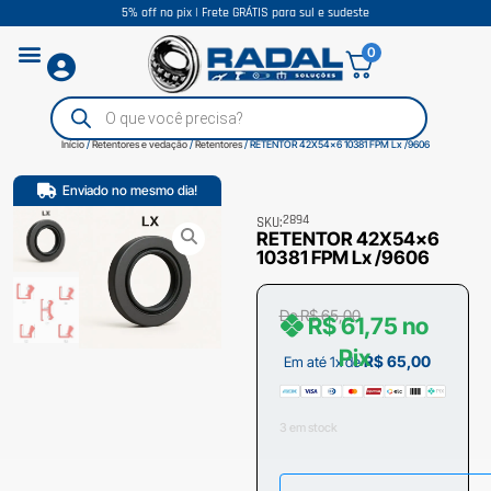
5% off no pix | Frete GRÁTIS para sul e sudeste
0
Início
/
Retentores e vedação
/
Retentores
/ RETENTOR 42X54x6 10381 FPM Lx /9606
Enviado no mesmo dia!
2894
SKU:
RETENTOR 42X54x6
10381 FPM Lx /9606
De
R$
65,00
R$
61,75
no
Pix
R$
65,00
Em até 1x de
3 em stock