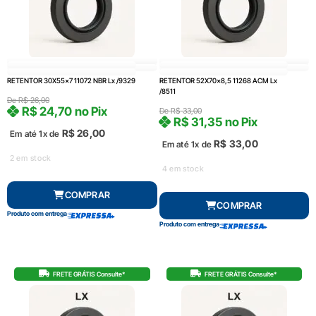
RETENTOR 30X55x7 11072 NBR Lx /9329
RETENTOR 52X70x8,5 11268 ACM Lx
/8511
De
R$
26,00
R$
24,70
no Pix
De
R$
33,00
R$
31,35
no Pix
R$
26,00
Em até 1x de
R$
33,00
Em até 1x de
2 em stock
4 em stock
COMPRAR
COMPRAR
Produto com entrega
Produto com entrega
FRETE GRÁTIS Consulte*
FRETE GRÁTIS Consulte*