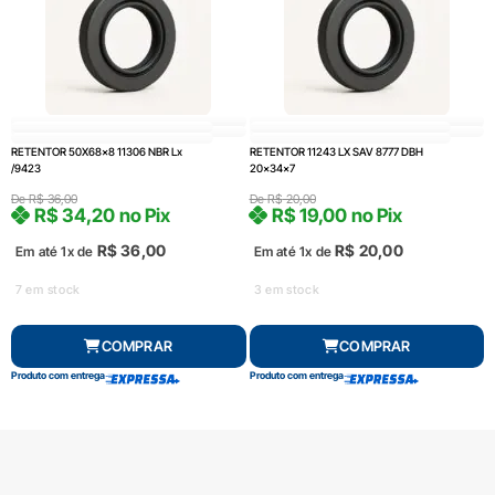
RETENTOR 50X68x8 11306 NBR Lx
RETENTOR 11243 LX SAV 8777 DBH
/9423
20x34x7
De
R$
36,00
De
R$
20,00
R$
34,20
no Pix
R$
19,00
no Pix
R$
36,00
R$
20,00
Em até 1x de
Em até 1x de
7 em stock
3 em stock
COMPRAR
COMPRAR
Produto com entrega
Produto com entrega
FRETE GRÁTIS Consulte*