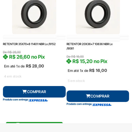
RETENTOR 35X70x8 11401 NBR Lx /9152
RETENTOR 20X36x7 10836 NBR Lx
/9081
De
R$
28,00
R$
26,60
no Pix
De
R$
16,00
R$
15,20
no Pix
R$
28,00
Em até 1x de
R$
16,00
Em até 1x de
4 em stock
5 em stock
COMPRAR
COMPRAR
Produto com entrega
Produto com entrega
FRETE GRÁTIS Consulte*