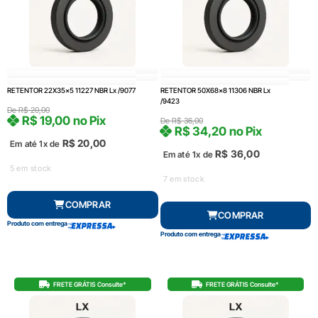
RETENTOR 22X35x5 11227 NBR Lx /9077
RETENTOR 50X68x8 11306 NBR Lx
/9423
De
R$
20,00
R$
19,00
no Pix
De
R$
36,00
R$
34,20
no Pix
R$
20,00
Em até 1x de
R$
36,00
Em até 1x de
5 em stock
7 em stock
COMPRAR
COMPRAR
Produto com entrega
Produto com entrega
FRETE GRÁTIS Consulte*
FRETE GRÁTIS Consulte*